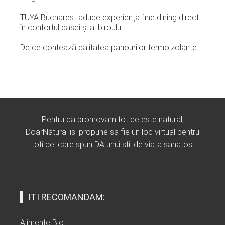
TUYA Bucharest aduce experiența fine dining direct
în confortul casei și al biroului
De ce contează calitatea panourilor termoizolante
Pentru ca promovam tot ce este natural,
DoarNatural isi propune sa fie un loc virtual pentru
toti cei care spun DA unui stil de viata sanatos.
ITI RECOMANDAM:
Alimente Bio