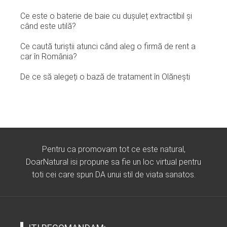
Ce este o baterie de baie cu dușuleț extractibil și
când este utilă?
Ce caută turiștii atunci când aleg o firmă de rent a
car în România?
De ce să alegeți o bază de tratament în Olănești
Pentru ca promovam tot ce este natural,
DoarNatural isi propune sa fie un loc virtual pentru
toti cei care spun DA unui stil de viata sanatos.