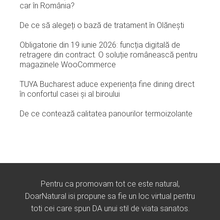
car în România?
De ce să alegeți o bază de tratament în Olănești
Obligatorie din 19 iunie 2026: funcția digitală de
retragere din contract. O soluție românească pentru
magazinele WooCommerce
TUYA Bucharest aduce experiența fine dining direct
în confortul casei și al biroului
De ce contează calitatea panourilor termoizolante
Pentru ca promovam tot ce este natural,
DoarNatural isi propune sa fie un loc virtual pentru
toti cei care spun DA unui stil de viata sanatos.