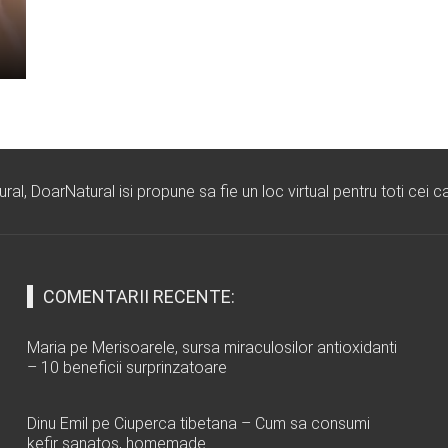
l, DoarNatural isi propune sa fie un loc virtual pentru toti cei ca
COMENTARII RECENTE:
Maria
pe
Merisoarele, sursa miraculosilor antioxidanti
– 10 beneficii surprinzatoare
Dinu Emil
pe
Ciuperca tibetana – Cum sa consumi
kefir sanatos, homemade