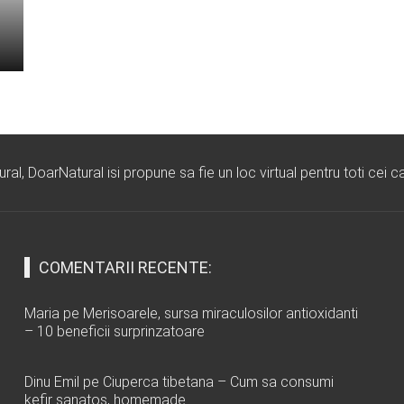
l, DoarNatural isi propune sa fie un loc virtual pentru toti cei ca
COMENTARII RECENTE:
Maria
pe
Merisoarele, sursa miraculosilor antioxidanti
– 10 beneficii surprinzatoare
Dinu Emil
pe
Ciuperca tibetana – Cum sa consumi
kefir sanatos, homemade