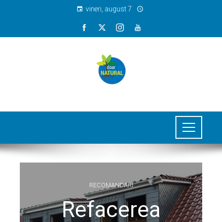
vineri, august 7
RECOMANDARI
Refacerea