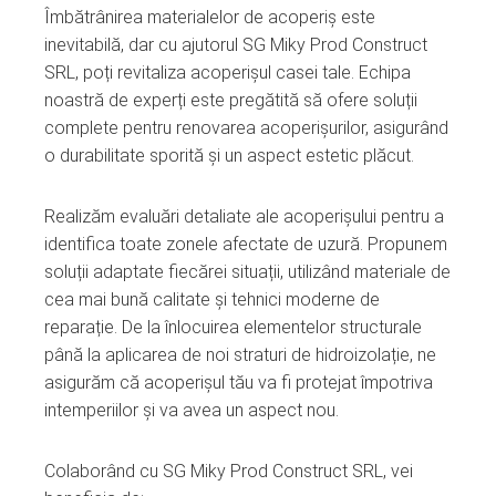
Îmbătrânirea materialelor de acoperiș este
ebook
inevitabilă, dar cu ajutorul SG Miky Prod Construct
SRL, poți revitaliza acoperișul casei tale. Echipa
ter
noastră de experți este pregătită să ofere soluții
complete pentru renovarea acoperișurilor, asigurând
edIn
o durabilitate sporită și un aspect estetic plăcut.
erest
Realizăm evaluări detaliate ale acoperișului pentru a
identifica toate zonele afectate de uzură. Propunem
mbleupon
soluții adaptate fiecărei situații, utilizând materiale de
cea mai bună calitate și tehnici moderne de
l
reparație. De la înlocuirea elementelor structurale
până la aplicarea de noi straturi de hidroizolație, ne
asigurăm că acoperișul tău va fi protejat împotriva
intemperiilor și va avea un aspect nou.
Colaborând cu SG Miky Prod Construct SRL, vei