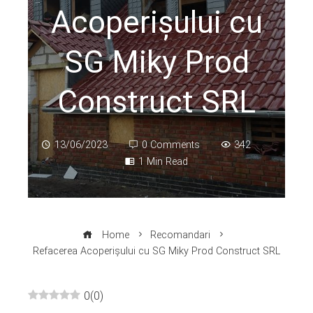
Acoperișului cu
SG Miky Prod
Construct SRL
13/06/2023
0 Comments
342
1 Min Read
Home
Recomandari
Refacerea Acoperișului cu SG Miky Prod Construct SRL
0
(
0
)