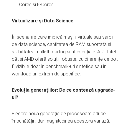
Cores și E-Cores.
Virtualizare și Data Science
În scenariile care implică mașini virtuale sau sarcini
de data science, cantitatea de RAM suportată și
stabilitatea multi-threading sunt esențiale. Atât Intel
cât și AMD oferă soluții robuste, cu diferențe ce pot
fi vizibile doar în benchmark-uri sintetice sau în
workload-uri extrem de specifice.
Evoluția generațiilor: De ce contează upgrade-
ul?
Fiecare nouă generație de procesoare aduce
îmbunătățiri, dar magnitudinea acestora variază.