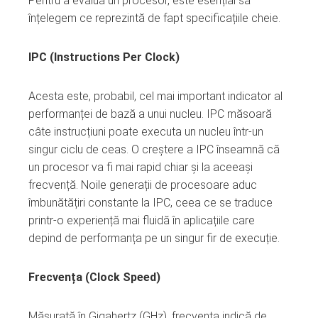
Pentru a evalua un procesor, este esențial să
înțelegem ce reprezintă de fapt specificațiile cheie.
IPC (Instructions Per Clock)
Acesta este, probabil, cel mai important indicator al
performanței de bază a unui nucleu. IPC măsoară
câte instrucțiuni poate executa un nucleu într-un
singur ciclu de ceas. O creștere a IPC înseamnă că
un procesor va fi mai rapid chiar și la aceeași
frecvență. Noile generații de procesoare aduc
îmbunătățiri constante la IPC, ceea ce se traduce
printr-o experiență mai fluidă în aplicațiile care
depind de performanța pe un singur fir de execuție.
Frecvența (Clock Speed)
Măsurată în Gigahertz (GHz), frecvența indică de