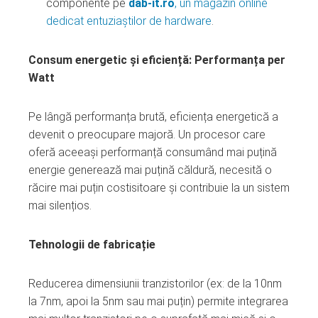
componente pe
dab-it.ro
, un magazin online
dedicat entuziaștilor de hardware
.
Consum energetic și eficiență: Performanța per
Watt
Pe lângă performanța brută, eficiența energetică a
devenit o preocupare majoră. Un procesor care
oferă aceeași performanță consumând mai puțină
energie generează mai puțină căldură, necesită o
răcire mai puțin costisitoare și contribuie la un sistem
mai silențios.
Tehnologii de fabricație
Reducerea dimensiunii tranzistorilor (ex: de la 10nm
la 7nm, apoi la 5nm sau mai puțin) permite integrarea