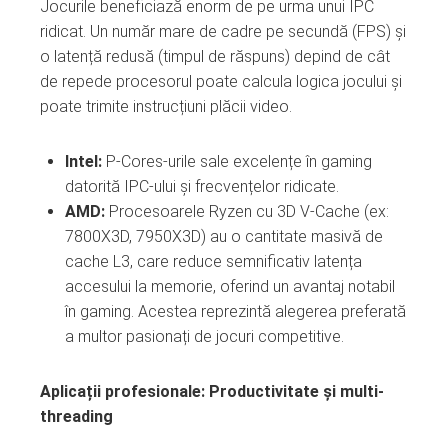
Jocurile beneficiază enorm de pe urma unui IPC
ridicat. Un număr mare de cadre pe secundă (FPS) și
o latență redusă (timpul de răspuns) depind de cât
de repede procesorul poate calcula logica jocului și
poate trimite instrucțiuni plăcii video.
Intel:
P-Cores-urile sale excelențe în gaming
datorită IPC-ului și frecvențelor ridicate.
AMD:
Procesoarele Ryzen cu 3D V-Cache (ex:
7800X3D, 7950X3D) au o cantitate masivă de
cache L3, care reduce semnificativ latența
accesului la memorie, oferind un avantaj notabil
în gaming. Acestea reprezintă alegerea preferată
a multor pasionați de jocuri competitive.
Aplicații profesionale: Productivitate și multi-
threading