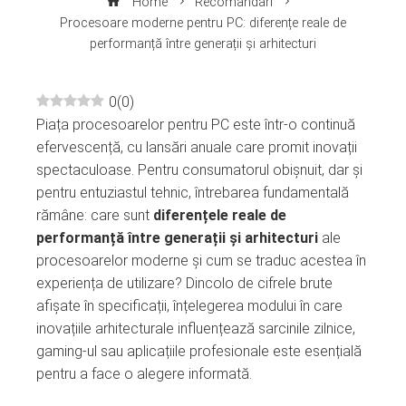
Home
Recomandari
Procesoare moderne pentru PC: diferențe reale de
performanță între generații și arhitecturi
0
(
0
)
Piața procesoarelor pentru PC este într-o continuă
ebook
efervescență, cu lansări anuale care promit inovații
spectaculoase. Pentru consumatorul obișnuit, dar și
ter
pentru entuziastul tehnic, întrebarea fundamentală
rămâne: care sunt
diferențele reale de
edIn
performanță între generații și arhitecturi
ale
procesoarelor moderne și cum se traduc acestea în
erest
experiența de utilizare? Dincolo de cifrele brute
afișate în specificații, înțelegerea modului în care
inovațiile arhitecturale influențează sarcinile zilnice,
mbleupon
gaming-ul sau aplicațiile profesionale este esențială
pentru a face o alegere informată.
l