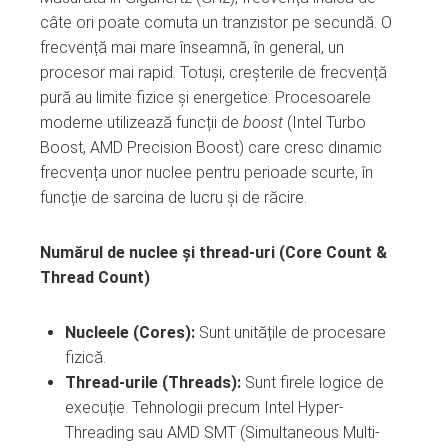
câte ori poate comuta un tranzistor pe secundă. O
frecvență mai mare înseamnă, în general, un
procesor mai rapid. Totuși, creșterile de frecvență
pură au limite fizice și energetice. Procesoarele
moderne utilizează funcții de
boost
(Intel Turbo
Boost, AMD Precision Boost) care cresc dinamic
frecvența unor nuclee pentru perioade scurte, în
funcție de sarcina de lucru și de răcire.
Numărul de nuclee și thread-uri (Core Count &
Thread Count)
Nucleele (Cores):
Sunt unitățile de procesare
fizică.
Thread-urile (Threads):
Sunt firele logice de
execuție. Tehnologii precum Intel Hyper-
Threading sau AMD SMT (Simultaneous Multi-