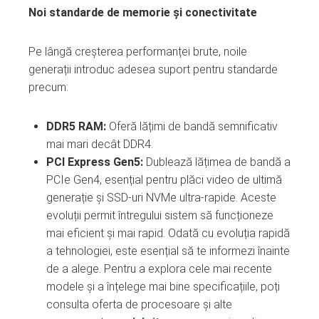
Noi standarde de memorie și conectivitate
Pe lângă creșterea performanței brute, noile
generații introduc adesea suport pentru standarde
precum:
DDR5 RAM:
Oferă lățimi de bandă semnificativ
mai mari decât DDR4.
PCI Express Gen5:
Dublează lățimea de bandă a
PCIe Gen4, esențial pentru plăci video de ultimă
generație și SSD-uri NVMe ultra-rapide. Aceste
evoluții permit întregului sistem să funcționeze
mai eficient și mai rapid. Odată cu evoluția rapidă
a tehnologiei, este esențial să te informezi înainte
de a alege. Pentru a explora cele mai recente
modele și a înțelege mai bine specificațiile, poți
consulta oferta de procesoare și alte