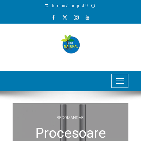
duminică, august 9
RECOMANDARI
Procesoare