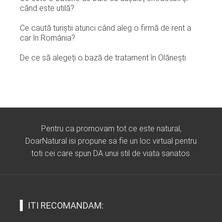
când este utilă?
Ce caută turiștii atunci când aleg o firmă de rent a
car în România?
De ce să alegeți o bază de tratament în Olănești
Pentru ca promovam tot ce este natural,
DoarNatural isi propune sa fie un loc virtual pentru
toti cei care spun DA unui stil de viata sanatos.
ITI RECOMANDAM: