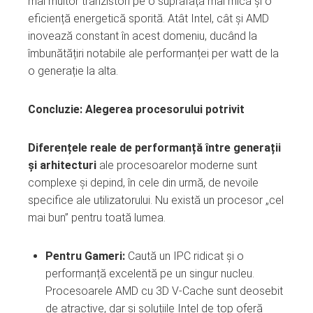
mai multor tranzistori pe o suprafață mai mică și o
eficiență energetică sporită. Atât Intel, cât și AMD
inovează constant în acest domeniu, ducând la
îmbunătățiri notabile ale performanței per watt de la
o generație la alta.
Concluzie: Alegerea procesorului potrivit
Diferențele reale de performanță între generații
și arhitecturi
ale procesoarelor moderne sunt
complexe și depind, în cele din urmă, de nevoile
specifice ale utilizatorului. Nu există un procesor „cel
mai bun” pentru toată lumea.
Pentru Gameri:
Caută un IPC ridicat și o
performanță excelentă pe un singur nucleu.
Procesoarele AMD cu 3D V-Cache sunt deosebit
de atractive, dar și soluțiile Intel de top oferă