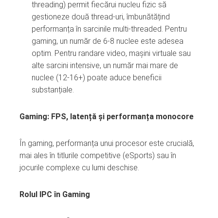
threading) permit fiecărui nucleu fizic să
gestioneze două thread-uri, îmbunătățind
performanța în sarcinile multi-threaded. Pentru
gaming, un număr de 6-8 nuclee este adesea
optim. Pentru randare video, mașini virtuale sau
alte sarcini intensive, un număr mai mare de
nuclee (12-16+) poate aduce beneficii
substanțiale.
Gaming: FPS, latență și performanța monocore
În gaming, performanța unui procesor este crucială,
mai ales în titlurile competitive (eSports) sau în
jocurile complexe cu lumi deschise.
Rolul IPC în Gaming