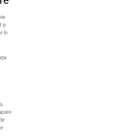
re
ile
 și
r în
ație
a,
 apare
 de
de