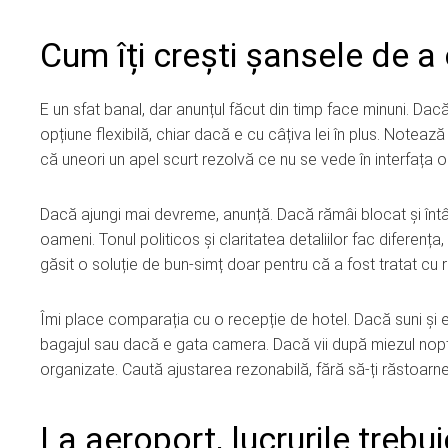
Cum îți crești șansele de a o
E un sfat banal, dar anunțul făcut din timp face minuni. Dacă
opțiune flexibilă, chiar dacă e cu câțiva lei în plus. Noteaz
că uneori un apel scurt rezolvă ce nu se vede în interfața on
Dacă ajungi mai devreme, anunță. Dacă rămâi blocat și întârz
oameni. Tonul politicos și claritatea detaliilor fac diferența
găsit o soluție de bun-simț doar pentru că a fost tratat cu 
Îmi place comparația cu o recepție de hotel. Dacă suni și e
bagajul sau dacă e gata camera. Dacă vii după miezul nopții,
organizate. Caută ajustarea rezonabilă, fără să-ți răstoarne
La aeroport, lucrurile trebui