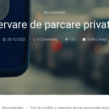
RECOMANDARI
ervare de parcare priva
28/10/2025
0 Comments
175
9 Mins Read
Recomandari
Pot să modific o rezervare de parcare privată după