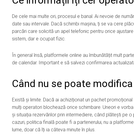
Ce informații îți cer operato
De cele mai multe ori, procesul e banal. Ai nevoie de numă
date sau intervale. Dacă schimbi mașina, ți se va cere plăc
parcări care solicită un apel telefonic pentru orice ajustare f
sistem, dar e ocupat fizic.
În general însă, platformele online au îmbunătățit mult partea
de calendar. Important e să salvezi confirmarea actualizată 
Când nu se poate modifica 
Există și limite. Dacă ai achiziționat un pachet promoțion
mulți operatori blochează orice schimbare. Uneori e vorba de
și situația rezervărilor prin intermediere, când plătești pe 
cazuri, politica finală poate fi a partenerului, nu a platform
lume, doar că îți ia câteva minute în plus.