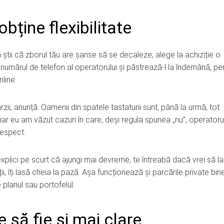
bține flexibilitate
 știi că zborul tău are șanse să se decaleze, alege la achiziție o
ă numărul de telefon al operatorului și păstrează-l la îndemână, pe
line.
ii, anunță. Oamenii din spatele tastaturii sunt, până la urmă, tot
, iar eu am văzut cazuri în care, deși regula spunea „nu”, operatoru
respect.
xplici pe scurt că ajungi mai devreme, te întreabă dacă vrei să la
 îți lasă cheia la pază. Așa funcționează și parcările private bin
 planul sau portofelul.
e să fie și mai clare