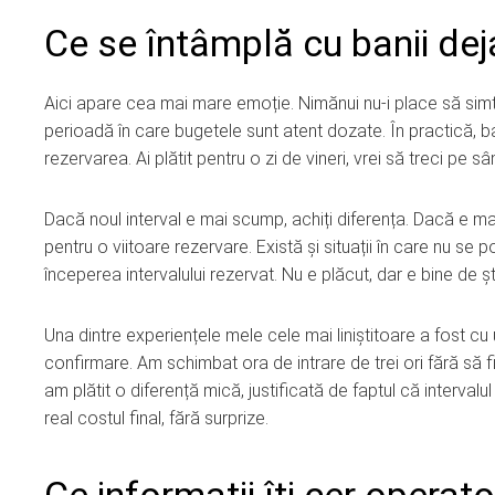
Ce se întâmplă cu banii deja
Aici apare cea mai mare emoție. Nimănui nu-i place să simt
perioadă în care bugetele sunt atent dozate. În practică, 
rezervarea. Ai plătit pentru o zi de vineri, vrei să treci pe 
Dacă noul interval e mai scump, achiți diferența. Dacă e mai ief
pentru o viitoare rezervare. Există și situații în care nu se
începerea intervalului rezervat. Nu e plăcut, dar e bine de ști
Una dintre experiențele mele cele mai liniștitoare a fost cu
confirmare. Am schimbat ora de intrare de trei ori fără să f
am plătit o diferență mică, justificată de faptul că interva
real costul final, fără surprize.