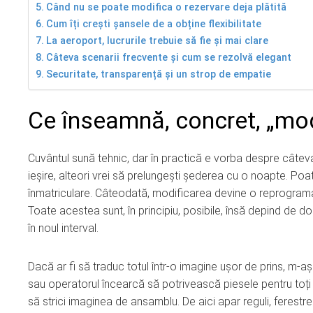
Când nu se poate modifica o rezervare deja plătită
Cum îți crești șansele de a obține flexibilitate
La aeroport, lucrurile trebuie să fie și mai clare
Câteva scenarii frecvente și cum se rezolvă elegant
Securitate, transparență și un strop de empatie
Ce înseamnă, concret, „modi
Cuvântul sună tehnic, dar în practică e vorba despre câteva
ieșire, alteori vrei să prelungești șederea cu o noapte. Po
înmatriculare. Câteodată, modificarea devine o reprograma
Toate acestea sunt, în principiu, posibile, însă depind de două
în noul interval.
Dacă ar fi să traduc totul într-o imagine ușor de prins, m-a
sau operatorul încearcă să potrivească piesele pentru toți cl
să strici imaginea de ansamblu. De aici apar reguli, ferestre