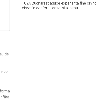
TUYA Bucharest aduce experiența fine dining
direct în confortul casei și al biroului
sau de
urilor
atforma
r fără