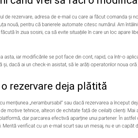
rii când vrei să faci o modifica
rul de rezervare, adresa de e-mail cu care ai făcut comanda și no
uța nouă, pentru că barierele automate citesc numărul. Am întâlnit
ăcută în ziua sosirii, ca să evite situațiile în care un loc apare libe
 asta, iar modificările se pot face din cont, rapid, ca într-o aplic
și, dacă ai un check-in asistat, să le arăți operatorilor noua oră.
o rezervare deja plătită
al cu mențiunea „nerambursabil” sau dacă rezervarea a început dej
 motive tehnice, alteori de echitate față de ceilalți clienți. Mai
o platformă, dar parcarea efectivă aparține unui partener. În astfel
ei. Merită verificat cu un e-mail scurt sau un mesaj, nu e un capăt 