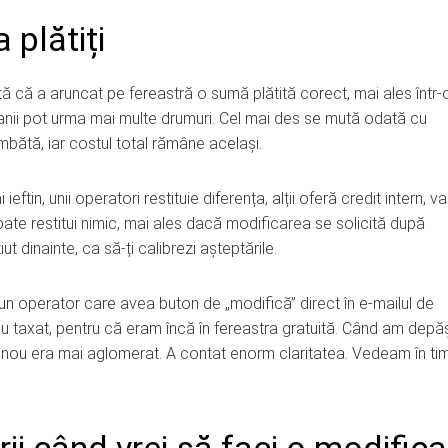
 plătiți
ă că a aruncat pe fereastră o sumă plătită corect, mai ales într-
banii pot urma mai multe drumuri. Cel mai des se mută odată cu
sâmbătă, iar costul total rămâne același.
tin, unii operatori restituie diferența, alții oferă credit intern, va
 poate restitui nimic, mai ales dacă modificarea se solicită după
ut dinainte, ca să-ți calibrezi așteptările.
 un operator care avea buton de „modifică” direct în e-mailul de
iu taxat, pentru că eram încă în fereastra gratuită. Când am depăș
lul nou era mai aglomerat. A contat enorm claritatea. Vedeam în ti