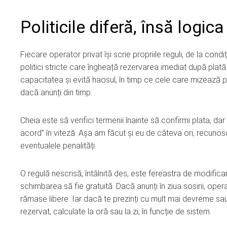
Politicile diferă, însă logic
Fiecare operator privat își scrie propriile reguli, de la cond
politici stricte care îngheață rezervarea imediat după plată
capacitatea și evită haosul, în timp ce cele care mizează pe
dacă anunți din timp.
Cheia este să verifici termenii înainte să confirmi plata, dar ș
acord” în viteză. Așa am făcut și eu de câteva ori, recuno
eventualele penalități.
O regulă nescrisă, întâlnită des, este fereastra de modifica
schimbarea să fie gratuită. Dacă anunți în ziua sosirii, oper
rămase libere. Iar dacă te prezinți cu mult mai devreme sau 
rezervat, calculate la oră sau la zi, în funcție de sistem.