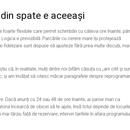
a din spate e aceeași
iții foarte flexibile care permit schimbări cu câteva ore înainte, pâ
. Logica e previzibilă. Parcările cu cerere mare își protejează
 fidelizare sunt dispuse să ajusteze fără prea multe discuții, mai
tiu că, în realitate, mulți dintre noi bifăm căsuța cu „am citit și su
sc, și am învățat să citesc măcar paragrafele despre reprogramar
re. Dacă anunți cu 24 sau 48 de ore înainte, ai șanse mari ca
atorul încearcă de obicei să te ajute, însă totul depinde de locuril
mai târziu față de rezervare, intervin tarifele în afara programulu