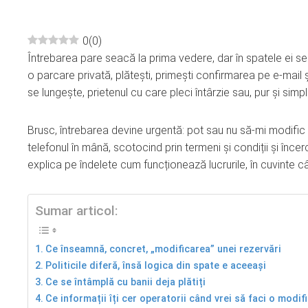
0
(
0
)
Întrebarea pare seacă la prima vedere, dar în spatele ei se a
ebook
o parcare privată, plătești, primești confirmarea pe e-mail ș
se lungește, prietenul cu care pleci întârzie sau, pur și simplu
ter
Brusc, întrebarea devine urgentă: pot sau nu să-mi modific 
edIn
telefonul în mână, scotocind prin termeni și condiții și încer
explica pe îndelete cum funcționează lucrurile, în cuvinte 
erest
Sumar articol:
mbleupon
Ce înseamnă, concret, „modificarea” unei rezervări
l
Politicile diferă, însă logica din spate e aceeași
Ce se întâmplă cu banii deja plătiți
Ce informații îți cer operatorii când vrei să faci o modif