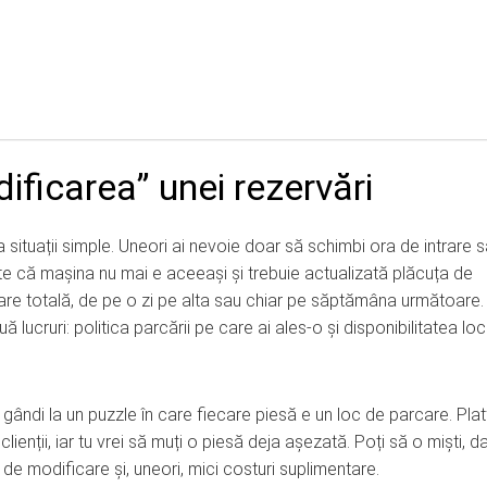
ficarea” unei rezervări
 situații simple. Uneori ai nevoie doar să schimbi ora de intrare 
ate că mașina nu mai e aceeași și trebuie actualizată plăcuța de
re totală, de pe o zi pe alta sau chiar pe săptămâna următoare.
 lucruri: politica parcării pe care ai ales-o și disponibilitatea loc
ș gândi la un puzzle în care fiecare piesă e un loc de parcare. Pl
ienții, iar tu vrei să muți o piesă deja așezată. Poți să o miști, da
 de modificare și, uneori, mici costuri suplimentare.