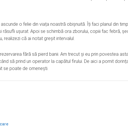
scunde o felie din viața noastră obișnuită. Îți faci planul din timp
i răsufli ușurat. Apoi se schimbă ora zborului, copiii fac febră, șe
, realizezi că ai notat greșit intervalul.
rezervarea fără să pierd banii. Am trecut și eu prin povestea asta
când să prind un operator la capătul firului. De aici a pornit dorinț
cât se poate de omenești.
icare