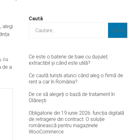
Caută
, alegi
Caută
dința
Ce este o baterie de baie cu dușuleț
, cu
extractibil și când este utilă?
a de a
Ce caută turiștii atunci când aleg o firmă de
rent a car în România?
De ce să alegeți o bază de tratament în
Olănești
Obligatorie din 19 iunie 2026: funcția digitală
de retragere din contract. O soluție
românească pentru magazinele
WooCommerce