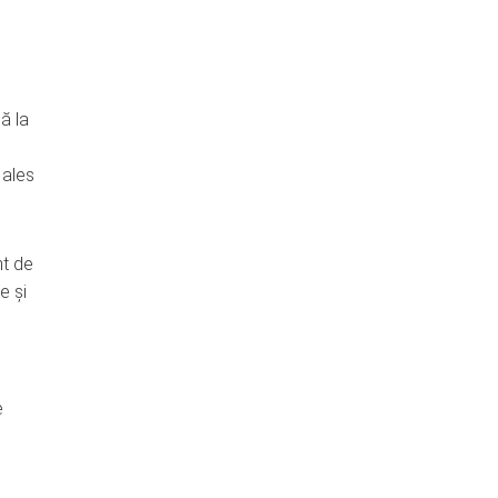
nă la
 ales
nt de
e și
e
i