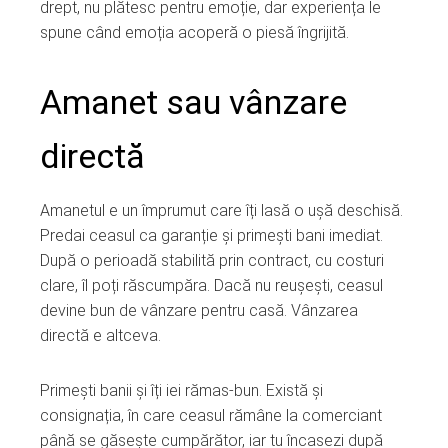
drept, nu plătesc pentru emoție, dar experiența le
spune când emoția acoperă o piesă îngrijită.
Amanet sau vânzare
directă
Amanetul e un împrumut care îți lasă o ușă deschisă.
Predai ceasul ca garanție și primești bani imediat.
După o perioadă stabilită prin contract, cu costuri
clare, îl poți răscumpăra. Dacă nu reușești, ceasul
devine bun de vânzare pentru casă. Vânzarea
directă e altceva.
Primești banii și îți iei rămas-bun. Există și
consignația, în care ceasul rămâne la comerciant
până se găsește cumpărător, iar tu încasezi după