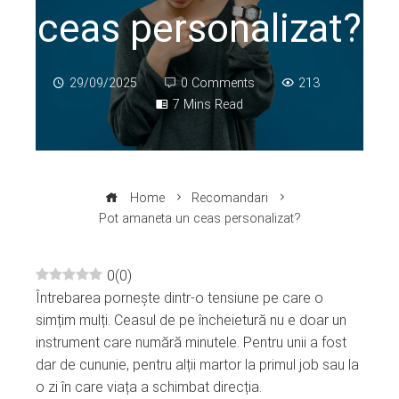
ceas personalizat?
29/09/2025
0 Comments
213
7 Mins Read
Home
Recomandari
Pot amaneta un ceas personalizat?
0
(
0
)
Întrebarea pornește dintr-o tensiune pe care o
ebook
simțim mulți. Ceasul de pe încheietură nu e doar un
instrument care numără minutele. Pentru unii a fost
ter
dar de cununie, pentru alții martor la primul job sau la
o zi în care viața a schimbat direcția.