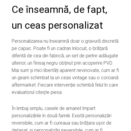
Ce înseamnă, de fapt,
un ceas personalizat
Personalizarea nu înseamnă doar o gravură discretă
pe capac. Poate fi un cadran înlocuit, o brățară
diferită de cea din fabrică, un set de pietre adăugate
ulterior, un finisaj negru obținut prin acoperire PVD.
Mai sunt și mici libertăți aparent nevinovate, cum ar fi
un geam schimbat la un ceas vintage sau o coroană
aftermarket. Fiecare intervenție schimbă felul în care
evaluatorul citește piesa.
În limbaj simplu, casele de amanet împart
personalizările în două familii. Există personalizări
reversibile, cum ar fi cureaua sau brățara ușor de
detașat, și personalizări ireversibile, cum ar fi