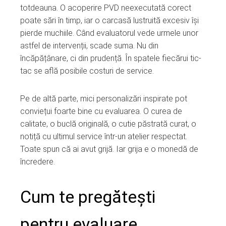
totdeauna. O acoperire PVD neexecutată corect
poate sări în timp, iar o carcasă lustruită excesiv își
pierde muchiile. Când evaluatorul vede urmele unor
astfel de intervenții, scade suma. Nu din
încăpățânare, ci din prudență. În spatele fiecărui tic-
tac se află posibile costuri de service.
Pe de altă parte, mici personalizări inspirate pot
conviețui foarte bine cu evaluarea. O curea de
calitate, o buclă originală, o cutie păstrată curat, o
notiță cu ultimul service într-un atelier respectat.
Toate spun că ai avut grijă. Iar grija e o monedă de
încredere.
Cum te pregătești
pentru evaluare