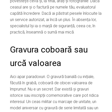
povestești ceva și, la final, arăți și fotografiile. Dacă
ceasul are și o factură pe numele tău, evaluatorul
capătă încredere. Dacă ai păstrat piesele înlocuite la
un service autorizat, ai încă un plus. În absența lor,
specialistul își ia o marjă de siguranță, ceea ce, în
practică, înseamnă o sumă mai mică.
Gravura coboară sau
urcă valoarea
Aici apar paradoxuri. O gravură banală cu inițiale,
făcută în grabă, coboară de obicei valoarea de
împrumut. Nu e un secret. Dar există și gravuri
istorice sau inscripții comemorative care pot ridica
interesul. Un ceas militar cu marcaje de unitate, un
model aniversar cu gravură de serie limitată sau un