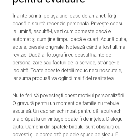
Înainte să intri pe ușa unei case de amanet, fă-ți
acasă o scurtă recenzie personală. Privește ceasul
la lumină, ascultă-l, vezi cum pornește dacă e
automat și cum ține timpul dacă e cuarț. Adună cutia,
actele, piesele originale. Notează când a fost ultima
revizie. Dacă ai fotografii cu ceasul înainte de
personalizare sau facturi de la service, strânge-le
laolaltă. Toate aceste detalii reduc necunoscutele,
iar suma propusă va oglindi mai fidel realitatea.
Nu te feri să povestești onest motivul personalizării.
O gravură pentru un moment de familie nu trebuie
ascunsă. Un cadran schimbat pentru că lacul vechi
s-a crăpat la un vintage poate fi de înțeles. Dialogul
ajută. Oamenii din spatele biroului sunt obișnuiți cu
povești și le apreciază pe cele spuse pe șleau. E