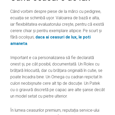
Când vorbim despre piese de la mărci cu pedigree,
ecuația se schimbă ușor. Valoarea de bază e alta,
iar flexibilitatea evaluatorului crește, pentru că există
cerere chiar și pentru exemplare atipice. Pe scurt și
fără ocolișuri,
daca ai ceasuri de lux, le poti
amaneta
.
Important e ca personalizarea să fie declarată
onest și, pe cât posibil, documentată. Un Rolex cu
brățară înlocuită, dar cu brățara originală în cutie, se
poate încadra bine. Un Omega cu cadran repictat în
culori neobișnuite cere alt tip de discuție. Un Patek
cu o gravură discretă pe capac are alte șanse decât
un model setat cu pietre ulterior.
În lumea ceasurilor premium, reputația service-ului