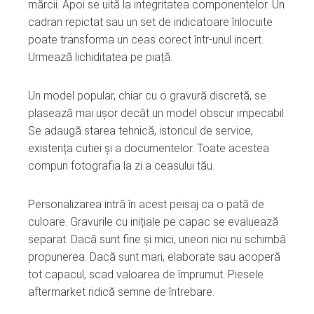
mărcii. Apoi se uită la integritatea componentelor. Un
cadran repictat sau un set de indicatoare înlocuite
poate transforma un ceas corect într-unul incert.
Urmează lichiditatea pe piață.
Un model popular, chiar cu o gravură discretă, se
plasează mai ușor decât un model obscur impecabil.
Se adaugă starea tehnică, istoricul de service,
existența cutiei și a documentelor. Toate acestea
compun fotografia la zi a ceasului tău.
Personalizarea intră în acest peisaj ca o pată de
culoare. Gravurile cu inițiale pe capac se evaluează
separat. Dacă sunt fine și mici, uneori nici nu schimbă
propunerea. Dacă sunt mari, elaborate sau acoperă
tot capacul, scad valoarea de împrumut. Piesele
aftermarket ridică semne de întrebare.