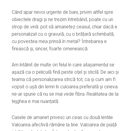
edIn
Când apar nevoi urgente de bani, privim altfel spre
erest
obiectele dragi și ne trezim întrebând, poate cu un
strop de vină: pot să amanetez ceasul, chiar dacă e
mbleupon
personalizat cu o gravură, cu o brățară schimbată,
cu povestea mea prinsă în metal? Întrebarea e
firească și, sincer, foarte omenească.
l
Am întâlnit de multe ori felul în care atașamentul se
așază ca o peliculă fină peste oțel și sticlă. De aici și
teama că personalizarea strică tot, ca și cum am fi
vopsit o ușă din lemn în culoarea preferată și cineva
ne-ar spune că nu se mai vede fibra. Realitatea de la
tejghea e mai nuanțată.
Casele de amanet privesc un ceas cu două lentile.
Valoarea afectivă rămâne la tine. Valoarea de piață