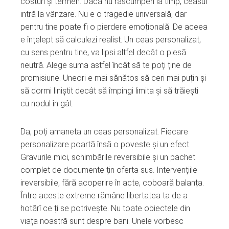
costuri și termen. Dacă nu răscumperi la timp, ceasul
intră la vânzare. Nu e o tragedie universală, dar
pentru tine poate fi o pierdere emoțională. De aceea
e înțelept să calculezi realist. Un ceas personalizat,
cu sens pentru tine, va lipsi altfel decât o piesă
neutră. Alege suma astfel încât să te poți ține de
promisiune. Uneori e mai sănătos să ceri mai puțin și
să dormi liniștit decât să împingi limita și să trăiești
cu nodul în gât.
Da, poți amaneta un ceas personalizat. Fiecare
personalizare poartă însă o poveste și un efect.
Gravurile mici, schimbările reversibile și un pachet
complet de documente țin oferta sus. Intervențiile
ireversibile, fără acoperire în acte, coboară balanța.
Între aceste extreme rămâne libertatea ta de a
hotărî ce ți se potrivește. Nu toate obiectele din
viața noastră sunt despre bani. Unele vorbesc