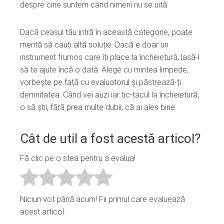
despre cine suntem când nimeni nu se uită.
Dacă ceasul tău intră în această categorie, poate
merită să cauți altă soluție. Dacă e doar un
instrument frumos care îți place la încheietură, lasă-l
să te ajute încă o dată. Alege cu mintea limpede,
vorbește pe față cu evaluatorul și păstrează-ți
demnitatea. Când vei auzi iar tic-tacul la încheietură,
o să știi, fără prea multe dubii, că ai ales bine.
Cât de util a fost acestă articol?
Fă clic pe o stea pentru a evalua!
Niciun vot până acum! Fii primul care evaluează
acest articol.