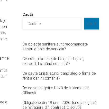
Caută
taje
Caută
peri
are,
uncte
Ce obiecte sanitare sunt recomandate
pentru o baie de serviciu?
lemne,
Ce este o baterie de baie cu dușuleț
extractibil și când este utilă?
e
 mult
Ce caută turiștii atunci când aleg o firmă de
durii
rent a car în România?
De ce să alegeți o bază de tratament în
Olănești
neele
Obligatorie din 19 iunie 2026: funcția digitală
de retragere din contract. O soluție