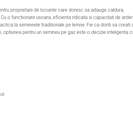
ntru proprietarii de locuinte care doresc sa adauge caldura,
 Cu o functionare usoara, eficienta ridicata si capacitati de arde
ctica la semineele traditionale pe lemne. Fie ca doriti sa creati 
e, optiunea pentru un semineu pe gaz este o decizie inteligenta c
ol.