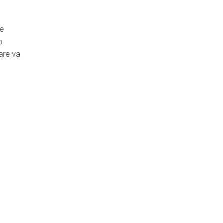
re
o
are va