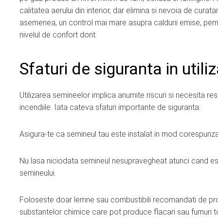
calitatea aerului din interior, dar elimina si nevoia de cura
asemenea, un control mai mare asupra caldurii emise, permi
nivelul de confort dorit.
Sfaturi de siguranta in util
Utilizarea semineelor implica anumite riscuri si necesita re
incendiile. Iata cateva sfaturi importante de siguranta:
Asigura-te ca semineul tau este instalat in mod corespunza
Nu lasa niciodata semineul nesupravegheat atunci cand este 
semineului.
Foloseste doar lemne sau combustibili recomandati de produ
substantelor chimice care pot produce flacari sau fumuri t