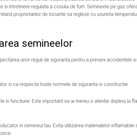
tare si intretinere regulata a cosului de fum. Semineele pe gaz ofer
tand proprietarilor de locuinte sa regleze cu usurinta temperatu
izarea semineelor
spectarea unor reguli de siguranta pentru a preveni accidentele si
tor si ca respecta toate normele de siguranta si constructie.
in functiune. Este important sa ai mereu o atentie deplina la fla
cator in semineul tau. Evita utilizarea materialelor inflamabile 
oxice.