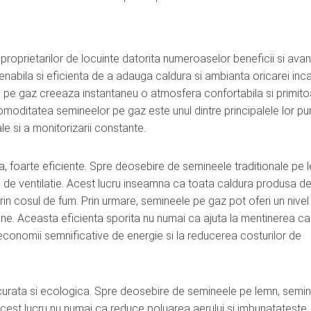
proprietarilor de locuinte datorita numeroaselor beneficii si avan
abila si eficienta de a adauga caldura si ambianta oricarei inca
le pe gaz creeaza instantaneu o atmosfera confortabila si primito
omoditatea semineelor pe gaz este unul dintre principalele lor p
e si a monitorizarii constante.
, foarte eficiente. Spre deosebire de semineele traditionale pe 
de ventilatie. Acest lucru inseamna ca toata caldura produsa d
rin cosul de fum. Prin urmare, semineele pe gaz pot oferi un nivel
ne. Aceasta eficienta sporita nu numai ca ajuta la mentinerea cal
 economii semnificative de energie si la reducerea costurilor de
curata si ecologica. Spre deosebire de semineele pe lemn, semi
Acest lucru nu numai ca reduce poluarea aerului si imbunatateste