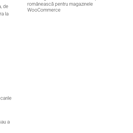
românească pentru magazinele
a, de
WooCommerce
ra la
carile
sau a