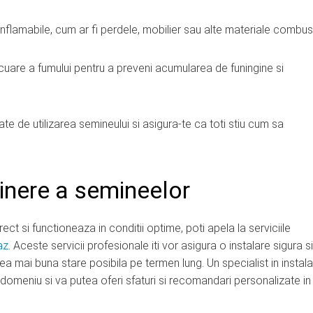
lamabile, cum ar fi perdele, mobilier sau alte materiale combust
cuare a fumului pentru a preveni acumularea de funingine si
ate de utilizarea semineului si asigura-te ca toti stiu cum sa
etinere a semineelor
ct si functioneaza in conditii optime, poti apela la serviciile
az
. Aceste servicii profesionale iti vor asigura o instalare sigura si
cea mai buna stare posibila pe termen lung. Un specialist in instala
 domeniu si va putea oferi sfaturi si recomandari personalizate in