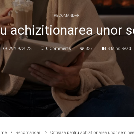
RECOMANDARI
u achizitionarea unor 
29/09/2023
0 Comments
337
3 Mins Read
me
Recomandari
Opteaza pentru achizitionarea unor seminee