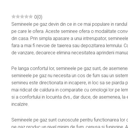
0
(
0
)
Semineele pe gaz devin din ce in ce mai populare in randul 
ebook
pe care le ofera. Aceste seminee ofera o modalitate conven
din casa. Prin simpla apasare a unui intrerupator, seminee
ter
fara a mai fi nevoie de taierea sau depozitarea lemnului. C
de vanzare, deoarece elimina necesitatea aprinderii manual
edIn
Pe langa confortul lor, semineele pe gaz sunt, de asemenea
erest
semineele pe gaz nu necesita un cos de fum sau un sistem 
semineu este directionata in incapere, in loc sa se piarda p
mbleupon
mai ridicat de caldura in comparatie cu omologii lor pe lem
si a confortului in locuinta dvs., dar duce, de asemenea, la
incalzire.
l
Semineele pe gaz sunt cunoscute pentru functionarea lor 
pe gaz produc un nivel minim de fum, cenusa si funingine. 