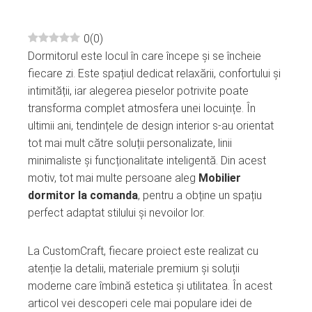
0
(
0
)
Dormitorul este locul în care începe și se încheie
ebook
fiecare zi. Este spațiul dedicat relaxării, confortului și
intimității, iar alegerea pieselor potrivite poate
ter
transforma complet atmosfera unei locuințe. În
ultimii ani, tendințele de design interior s-au orientat
edIn
tot mai mult către soluții personalizate, linii
minimaliste și funcționalitate inteligentă. Din acest
erest
motiv, tot mai multe persoane aleg
Mobilier
dormitor la comanda
, pentru a obține un spațiu
perfect adaptat stilului și nevoilor lor.
mbleupon
La CustomCraft, fiecare proiect este realizat cu
l
atenție la detalii, materiale premium și soluții
moderne care îmbină estetica și utilitatea. În acest
articol vei descoperi cele mai populare idei de