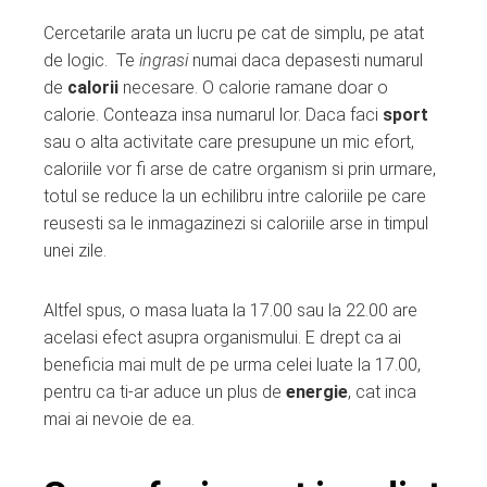
Cercetarile arata un lucru pe cat de simplu, pe atat
de logic. Te
ingrasi
numai daca depasesti numarul
de
calorii
necesare. O calorie ramane doar o
calorie. Conteaza insa numarul lor. Daca faci
sport
sau o alta activitate care presupune un mic efort,
caloriile vor fi arse de catre organism si prin urmare,
totul se reduce la un echilibru intre caloriile pe care
reusesti sa le inmagazinezi si caloriile arse in timpul
unei zile.
Altfel spus, o masa luata la 17.00 sau la 22.00 are
acelasi efect asupra organismului. E drept ca ai
beneficia mai mult de pe urma celei luate la 17.00,
pentru ca ti-ar aduce un plus de
energie
, cat inca
mai ai nevoie de ea.