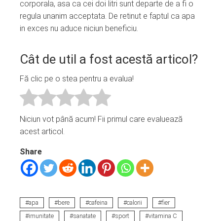
corporala, asa ca cei doi litri sunt departe de a fi o
regula unanim acceptata. De retinut e faptul ca apa
in exces nu aduce niciun beneficiu.
Cât de util a fost acestă articol?
Fă clic pe o stea pentru a evalua!
Niciun vot până acum! Fii primul care evaluează
acest articol.
Share
apa
bere
cafeina
calorii
fier
imunitate
sanatate
sport
vitamina C