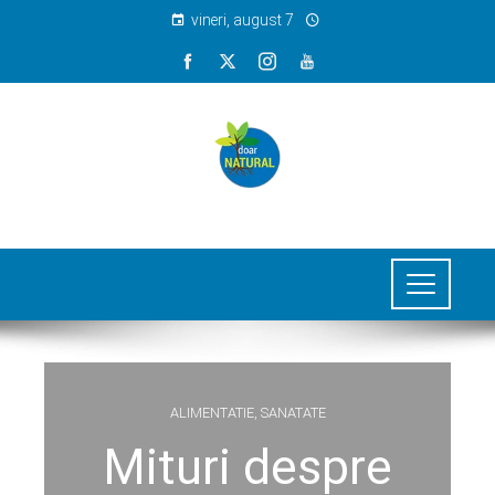
vineri, august 7
ALIMENTATIE
,
SANATATE
Mituri despre