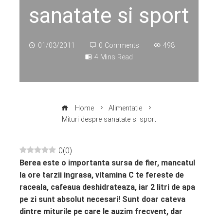
sanatate si sport
01/03/2011
0 Comments
498
4 Mins Read
Home
Alimentatie
Mituri despre sanatate si sport
0
(
0
)
Berea este o importanta sursa de fier, mancatul
ebook
la ore tarzii ingrasa, vitamina C te fereste de
raceala, cafeaua deshidrateaza, iar 2 litri de
apa
ter
pe zi sunt absolut necesari! Sunt doar cateva
dintre miturile pe care le auzim frecvent, dar