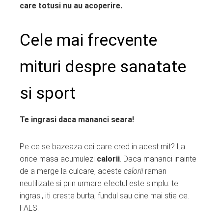
edIn
care totusi nu au acoperire.
erest
Cele mai frecvente
mbleupon
mituri despre sanatate
l
si sport
Te ingrasi daca mananci seara!
Pe ce se bazeaza cei care cred in acest mit? La
orice masa acumulezi
calorii
. Daca mananci inainte
de a merge la culcare, aceste
calorii
raman
neutilizate si prin urmare efectul este simplu: te
ingrasi, iti creste burta, fundul sau cine mai stie ce.
FALS.