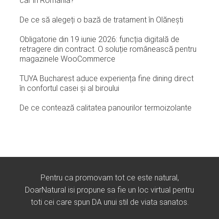
car în România?
De ce să alegeți o bază de tratament în Olănești
Obligatorie din 19 iunie 2026: funcția digitală de
retragere din contract. O soluție românească pentru
magazinele WooCommerce
TUYA Bucharest aduce experiența fine dining direct
în confortul casei și al biroului
De ce contează calitatea panourilor termoizolante
Pentru ca promovam tot ce este natural,
DoarNatural isi propune sa fie un loc virtual pentru
toti cei care spun DA unui stil de viata sanatos.