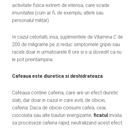
activitate fizica extrem de intensa, care scade
imunitatea
(cum ar fi, de exemplu, atletii sau
personalul militar).
In cazul celorlalti, insa, suplimentele de
Vitamina C
de
200 de miligrame pe zi reduc simptomele gripei sau
racelii doar in urmatoarele 8 ore si s-a dovedit ca nu
le pot preintampina.
Cafeaua este diuretica si deshidrateaza
Cafeaua contine cafeina, care are un efect diuretic
slab, dar doar in cazul in care eviti, de obicei,
cafeina. Daca de obicei consumi cafea, ceai,
ciocolata sau alte bauturi energizante,
ficatul
invata
sa proceseze
cafeina
rapid, neutralizand acest efect.