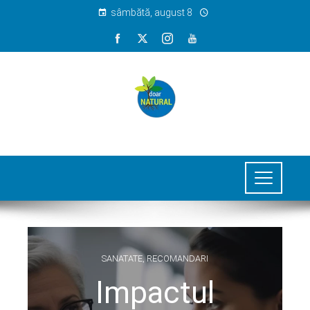
sâmbătă, august 8
SANATATE
,
RECOMANDARI
Impactul