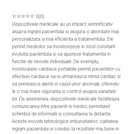
0
(
0
)
Dispozitivele medicale au un impact semnificativ
ebook
asupra ingrijirii pacientului si asigura o abordare mai
personalizata si mai eficienta a tratamentului. Ele
ter
permit medicilor sa monitorizeze in mod constant
evolutia pacientului si sa ajusteze tratamentul in
edIn
functie de nevoile individuale. De exemplu,
monitoarele cardiace portabile permit pacientilor cu
erest
afectiuni cardiace sa-si urmareasca ritmul cardiac si
sa primeasca alerte in cazul unor anomalii, oferindu-
le o mai mare siguranta si control asupra sanatatii
mbleupon
lor. De asemenea, dispozitivele medicale faciliteaza
comunicarea intre pacienti si medici, permitand
l
schimbul de informatii si consultarea la distanta.
Aceste inovatii tehnologice imbunatatesc calitatea
ingrijirii pacientului si conduc la rezultate mai bune in