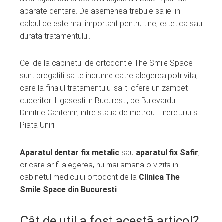
aparate dentare. De asemenea trebuie sa iei in
calcul ce este mai important pentru tine, estetica sau
durata tratamentului.
Cei de la cabinetul de ortodontie The Smile Space
sunt pregatiti sa te indrume catre alegerea potrivita,
care la finalul tratamentului sa-ti ofere un zambet
cuceritor. Ii gasesti in Bucuresti, pe Bulevardul
Dimitrie Cantemir, intre statia de metrou Tineretului si
Piata Unirii.
Aparatul dentar fix metalic
sau
aparatul fix Safir
,
oricare ar fi alegerea, nu mai amana o vizita in
cabinetul medicului ortodont de la
Clinica The
Smile Space din Bucuresti
.
Cât de util a fost acestă articol?