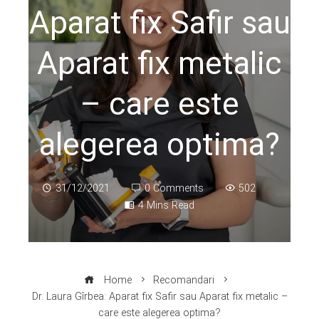
Aparat fix Safir sau
Aparat fix metalic
– care este
alegerea optima?
31/12/2021
0 Comments
502
4 Mins Read
Home
Recomandari
Dr. Laura Gîrbea: Aparat fix Safir sau Aparat fix metalic –
care este alegerea optima?