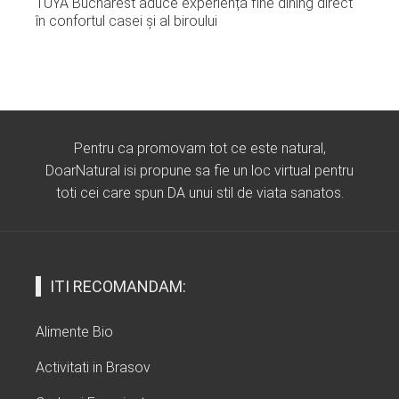
TUYA Bucharest aduce experiența fine dining direct
în confortul casei și al biroului
Pentru ca promovam tot ce este natural,
DoarNatural isi propune sa fie un loc virtual pentru
toti cei care spun DA unui stil de viata sanatos.
ITI RECOMANDAM:
Alimente Bio
Activitati in Brasov