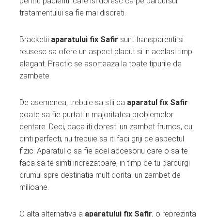
pentru pacientii care isi doresc ca pe parcursul
tratamentului sa fie mai discreti.
Bracketii
aparatului fix Safir
sunt transparenti si
reusesc sa ofere un aspect placut si in acelasi timp
elegant. Practic se asorteaza la toate tipurile de
zambete.
De asemenea, trebuie sa stii ca
aparatul fix Safir
poate sa fie purtat in majoritatea problemelor
dentare. Deci, daca iti doresti un zambet frumos, cu
dinti perfecti, nu trebuie sa iti faci griji de aspectul
fizic. Aparatul o sa fie acel accesoriu care o sa te
faca sa te simti increzatoare, in timp ce tu parcurgi
drumul spre destinatia mult dorita: un zambet de
milioane.
O alta alternativa a
aparatului fix Safir
, o reprezinta