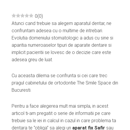
0
(
0
)
Atunci cand trebuie sa alegem aparatul dentar, ne
ebook
confruntam adesea cu o multime de intrebari.
Evolutia domeniului stomatologic a adus cu sine si
ter
aparitia numeroaselor tipuri de aparate dentare si
implicit pacientii se lovesc de o decizie care este
edIn
adesea greu de luat.
erest
Cu aceasta dilema se confrunta si cei care trec
pragul cabinetului de ortodontie The Smile Space din
mbleupon
Bucuresti.
l
Pentru a face alegerea mult mai simpla, in acest
articol ti-am pregatit o serie de informatii pe care
trebuie sa le iei in calcul in cazul in care problema ta
dentara te ‘’obliga’’ sa alegi un
aparat fix Safir
sau