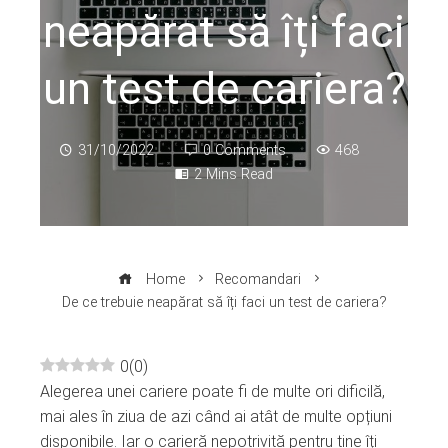
neapărat să îți faci
un test de cariera?
31/10/2022
0 Comments
468
2 Mins Read
Home
Recomandari
De ce trebuie neapărat să îți faci un test de cariera?
0
(
0
)
Alegerea unei cariere poate fi de multe ori dificilă,
ebook
mai ales în ziua de azi când ai atât de multe opțiuni
disponibile. Iar o carieră nepotrivită pentru tine îți