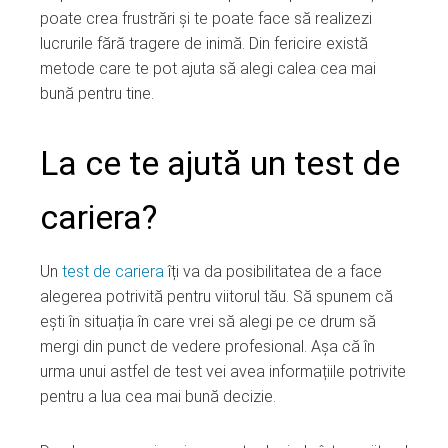
ter
poate crea frustrări și te poate face să realizezi
lucrurile fără tragere de inimă. Din fericire există
edIn
metode care te pot ajuta să alegi calea cea mai
bună pentru tine.
erest
La ce te ajută un test de
mbleupon
cariera?
l
Un
test de cariera
îți va da posibilitatea de a face
alegerea potrivită pentru viitorul tău. Să spunem că
ești în situația în care vrei să alegi pe ce drum să
mergi din punct de vedere profesional. Așa că în
urma unui astfel de test vei avea informațiile potrivite
pentru a lua cea mai bună decizie.