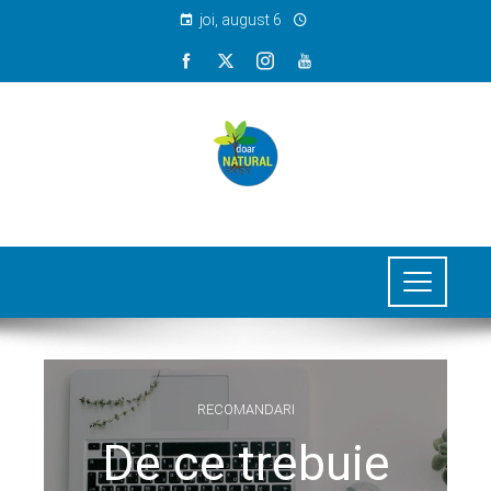
joi, august 6
RECOMANDARI
De ce trebuie