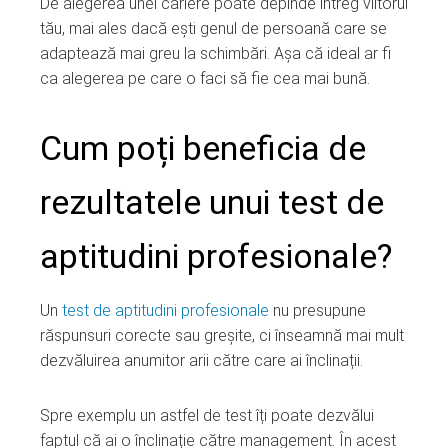
De alegerea unei cariere poate depinde întreg viitorul
tău, mai ales dacă ești genul de persoană care se
adaptează mai greu la schimbări. Așa că ideal ar fi
ca alegerea pe care o faci să fie cea mai bună.
Cum poți beneficia de
rezultatele unui test de
aptitudini profesionale?
Un
test de aptitudini profesionale
nu presupune
răspunsuri corecte sau greșite, ci înseamnă mai mult
dezvăluirea anumitor arii către care ai înclinații.
Spre exemplu un astfel de test îți poate dezvălui
faptul că ai o înclinație către management. În acest