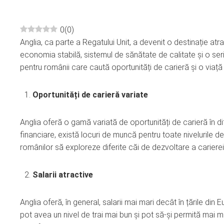
0
(
0
)
Anglia, ca parte a Regatului Unit, a devenit o destinație atra
ebook
economia stabilă, sistemul de sănătate de calitate și o seri
pentru românii care caută oportunități de carieră și o viață
ter
Oportunități de carieră variate
edIn
Anglia oferă o gamă variată de oportunități de carieră în dife
erest
financiare, există locuri de muncă pentru toate nivelurile de
românilor să exploreze diferite căi de dezvoltare a carierei 
mbleupon
Salarii atractive
l
Anglia oferă, în general, salarii mai mari decât în țările din
pot avea un nivel de trai mai bun și pot să-și permită mai mult