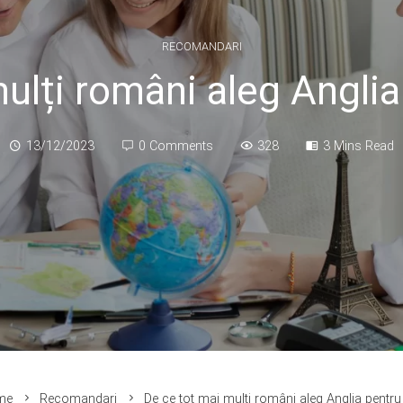
RECOMANDARI
ulți români aleg Angli
13/12/2023
0 Comments
328
3 Mins Read
me
Recomandari
De ce tot mai mulți români aleg Anglia pentr