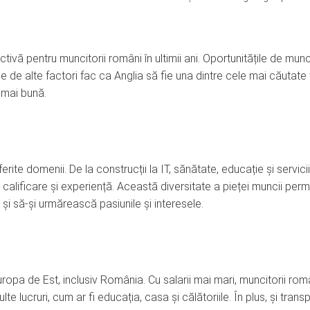
ctivă pentru muncitorii români în ultimii ani. Oportunitățile de mun
e de alte factori fac ca Anglia să fie una dintre cele mai căutate 
 mai bună.
rite domenii. De la construcții la IT, sănătate, educație și servicii
 calificare și experiență. Această diversitate a pieței muncii perm
și să-și urmărească pasiunile și interesele.
 Europa de Est, inclusiv România. Cu salarii mai mari, muncitorii rom
e lucruri, cum ar fi educația, casa și călătoriile. În plus, și transp