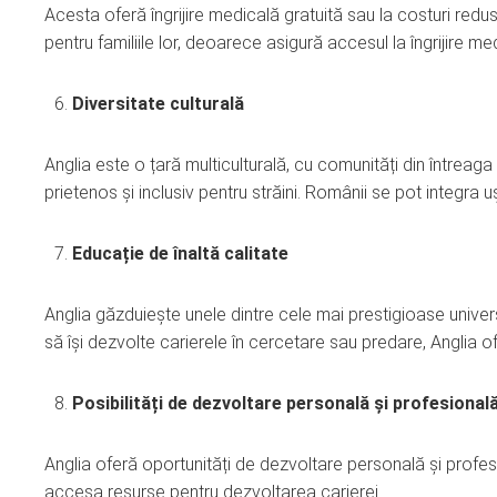
Acesta oferă îngrijire medicală gratuită sau la costuri red
pentru familiile lor, deoarece asigură accesul la îngrijire me
Diversitate culturală
Anglia este o țară multiculturală, cu comunități din întreaga
prietenos și inclusiv pentru străini. Românii se pot integra uș
Educație de înaltă calitate
Anglia găzduiește unele dintre cele mai prestigioase univers
să își dezvolte carierele în cercetare sau predare, Anglia o
Posibilități de dezvoltare personală și profesional
Anglia oferă oportunități de dezvoltare personală și profesion
accesa resurse pentru dezvoltarea carierei.