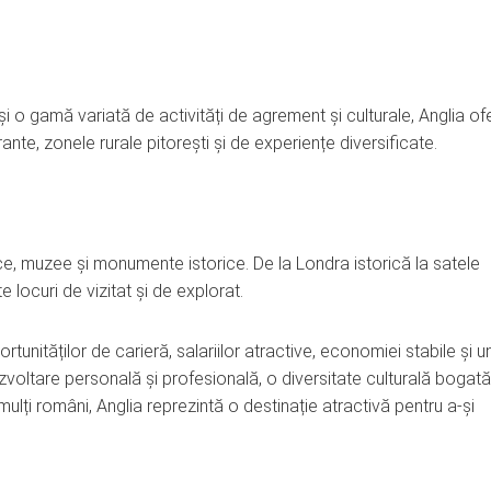
și o gamă variată de activități de agrement și culturale, Anglia of
ante, zonele rurale pitorești și de experiențe diversificate.
ce, muzee și monumente istorice. De la Londra istorică la satele
 locuri de vizitat și de explorat.
tunităților de carieră, salariilor atractive, economiei stabile și u
zvoltare personală și profesională, o diversitate culturală bogată
mulți români, Anglia reprezintă o destinație atractivă pentru a-și