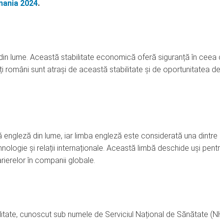
mania 2024
.
 din lume. Această stabilitate economică oferă siguranță în ceea
lți români sunt atrași de această stabilitate și de oportunitatea d
bă engleză din lume, iar limba engleză este considerată una dintre
nologie și relații internaționale. Această limbă deschide uși pent
rierelor în companii globale.
alitate, cunoscut sub numele de Serviciul Național de Sănătate (N