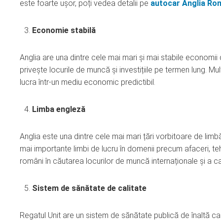
este foarte ușor, poți vedea detalii pe
autocar Anglia Ro
Economie stabilă
Anglia are una dintre cele mai mari și mai stabile economii
privește locurile de muncă și investițiile pe termen lung. Mu
lucra într-un mediu economic predictibil.
Limba engleză
Anglia este una dintre cele mai mari țări vorbitoare de lim
mai importante limbi de lucru în domenii precum afaceri, teh
români în căutarea locurilor de muncă internaționale și a ca
Sistem de sănătate de calitate
Regatul Unit are un sistem de sănătate publică de înaltă c