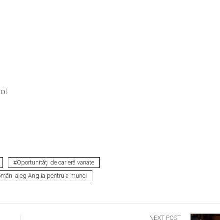
ol.
Oportunități de carieră variate
români aleg Anglia pentru a munci
NEXT POST