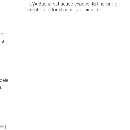
TUYA Bucharest aduce experiența fine dining
direct în confortul casei și al biroului
 ce
e a
 cele
ru
HS).