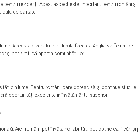
use pentru rezidenți. Acest aspect este important pentru români și
dicală de calitate.
 lume. Această diversitate culturală face ca Anglia să fie un loc
or și pot simți că aparțin comunității lor.
ități din lume. Pentru românii care doresc să-și continue studiile
feră oportunități excelente în învățământul superior.
ă
ală. Aici, românii pot învăța noi abilități, pot obține calificări și