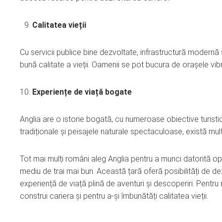
Calitatea vieții
Cu servicii publice bine dezvoltate, infrastructură modernă 
bună calitate a vieții. Oamenii se pot bucura de orașele vibr
Experiențe de viață bogate
Anglia are o istorie bogată, cu numeroase obiective turisti
tradiționale și peisajele naturale spectaculoase, există multe
Tot mai mulți români aleg Anglia pentru a munci datorită opor
mediu de trai mai bun. Această țară oferă posibilități de de
experiență de viață plină de aventuri și descoperiri. Pentru 
construi cariera și pentru a-și îmbunătăți calitatea vieții.