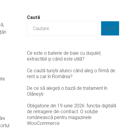
Caută
că,
Caută
țări
Ce este o baterie de baie cu dușuleț
extractibil și când este utilă?
Ce caută turiștii atunci când aleg o firmă de
rent a car în România?
ite
De ce să alegeți o bază de tratament în
Olănești
Obligatorie din 19 iunie 2026: funcția digitală
de retragere din contract. O soluție
românească pentru magazinele
âni
WooCommerce
ortul