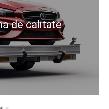
a de calitate
litate