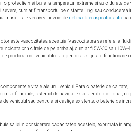
eri o protectie mai buna la temperaturi extreme si au o durata de 
ii severe, cum ar fi transportul pe distante lungi sau conducerea i
a masinii tale vei avea nevoie de
cel mai bun aspirator auto
car
motor este vascozitatea acestuia. Vascozitatea se refera la fluid
este indicata prin cifrele de pe ambalaj, cum ar fi 5W-30 sau 10W-4
 de producatorul vehiculului tau, pentru a asigura o functionare 
omponentele vitale ale unui vehicul. Fara o baterie de calitate,
um ar fi luminile, sistemul de navigatie sau aerul conditionat, nu 
e de vehiculul sau pentru a-si castiga existenta, o baterie de inc
buie sa iei in considerare capacitatea acesteia, exprimata in amp