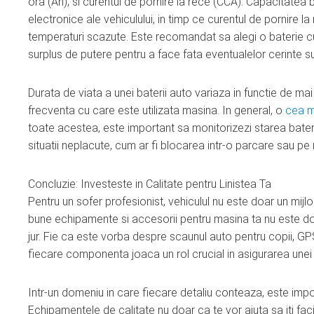
ora (Ah), si curentul de pornire la rece (CCA). Capacitatea
electronice ale vehiculului, in timp ce curentul de pornire l
temperaturi scazute. Este recomandat sa alegi o baterie cu s
surplus de putere pentru a face fata eventualelor cerinte s
Durata de viata a unei baterii auto variaza in functie de mai m
frecventa cu care este utilizata masina. In general, o
cea m
toate acestea, este important sa monitorizezi starea bateri
situatii neplacute, cum ar fi blocarea intr-o parcare sau pe
Concluzie: Investeste in Calitate pentru Linistea Ta
Pentru un sofer profesionist, vehiculul nu este doar un mijl
bune echipamente si accesorii pentru masina ta nu este doar o
jur. Fie ca este vorba despre scaunul auto pentru copii, GP
fiecare componenta joaca un rol crucial in asigurarea unei 
Intr-un domeniu in care fiecare detaliu conteaza, este impo
Echipamentele de calitate nu doar ca te vor ajuta sa iti faci