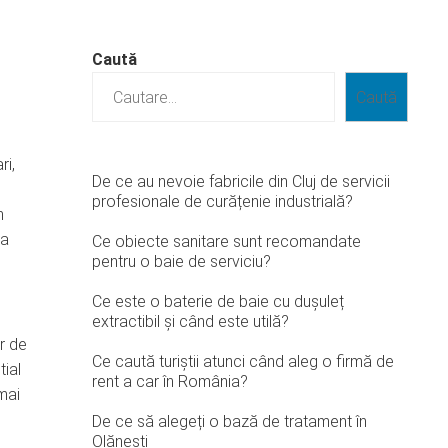
Caută
Caută
ri,
De ce au nevoie fabricile din Cluj de servicii
profesionale de curățenie industrială?
n
ia
Ce obiecte sanitare sunt recomandate
pentru o baie de serviciu?
Ce este o baterie de baie cu dușuleț
extractibil și când este utilă?
r de
Ce caută turiștii atunci când aleg o firmă de
tial
rent a car în România?
mai
De ce să alegeți o bază de tratament în
Olănești