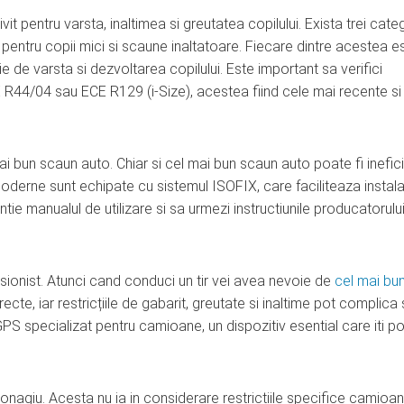
it pentru varsta, inaltimea si greutatea copilului. Exista trei categ
pentru copii mici si scaune inaltatoare. Fiecare dintre acestea e
ie de varsta si dezvoltarea copilului. Este important sa verifici
R44/04 sau ECE R129 (i-Size), acestea fiind cele mai recente si
ai bun scaun auto. Chiar si cel mai bun scaun auto poate fi inefic
derne sunt echipate cu sistemul ISOFIX, care faciliteaza instala
tie manualul de utilizare si sa urmezi instructiunile producatorului
fesionist. Atunci cand conduci un tir vei avea nevoie de
cel mai bu
cte, iar restricțiile de gabarit, greutate si inaltime pot complica 
 GPS specializat pentru camioane, un dispozitiv esential care iti p
nagiu. Acesta nu ia in considerare restrictiile specifice camioan