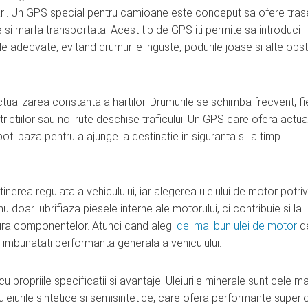
 mari. Un GPS special pentru camioane este conceput sa ofere tra
e si marfa transportata. Acest tip de GPS iti permite sa introduci
tele adecvate, evitand drumurile inguste, podurile joase si alte ob
ualizarea constanta a hartilor. Drumurile se schimba frecvent, fi
rictiilor sau noi rute deschise traficului. Un GPS care ofera actual
ti baza pentru a ajunge la destinatie in siguranta si la timp.
inerea regulata a vehiculului, iar alegerea uleiului de motor potriv
u doar lubrifiaza piesele interne ale motorului, ci contribuie si la
zura componentelor. Atunci cand alegi
cel mai bun ulei de motor
d
e imbunatati performanta generala a vehiculului.
u propriile specificatii si avantaje. Uleiurile minerale sunt cele ma
e uleiurile sintetice si semisintetice, care ofera performante superi