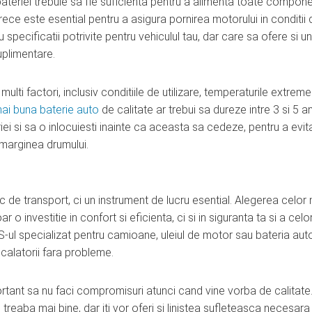
 bateriei trebuie sa fie suficienta pentru a alimenta toate compon
a rece este esential pentru a asigura pornirea motorului in conditii 
pecificatii potrivite pentru vehiculul tau, dar care sa ofere si u
uplimentare.
ulti factori, inclusiv conditiile de utilizare, temperaturile extreme
ai buna baterie auto
de calitate ar trebui sa dureze intre 3 si 5 an
ei si sa o inlocuiesti inainte ca aceasta sa cedeze, pentru a evit
 marginea drumului.
oc de transport, ci un instrument de lucru esential. Alegerea celor
 investitie in confort si eficienta, ci si in siguranta ta si a celor
S-ul specializat pentru camioane, uleiul de motor sau bateria aut
calatorii fara probleme.
rtant sa nu faci compromisuri atunci cand vine vorba de calitate
 treaba mai bine, dar iti vor oferi si linistea sufleteasca necesara