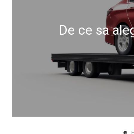
De ce sa ale
H