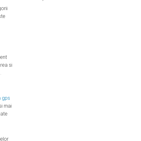
orii
ste
ient
rea si
.
n gps
si mai
oate
elor