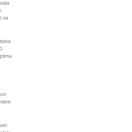
viata
n
e sa
itatea
0.
optima
pot
redere
eri-