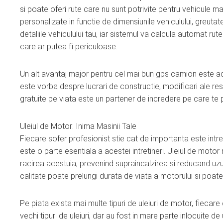
si poate oferi rute care nu sunt potrivite pentru vehicule
personalizate in functie de dimensiunile vehiculului, greutat
detaliile vehiculului tau, iar sistemul va calcula automat ru
care ar putea fi periculoase.
Un alt avantaj major pentru cel mai bun gps camion este act
este vorba despre lucrari de constructie, modificari ale rest
gratuite pe viata este un partener de incredere pe care te po
Uleiul de Motor: Inima Masinii Tale
Fiecare sofer profesionist stie cat de importanta este intret
este o parte esentiala a acestei intretineri. Uleiul de motor n
racirea acestuia, prevenind supraincalzirea si reducand u
calitate poate prelungi durata de viata a motorului si poat
Pe piata exista mai multe tipuri de uleiuri de motor, fiecare c
vechi tipuri de uleiuri, dar au fost in mare parte inlocuite d