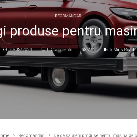
RECOMANDARI
gi produse pentru masin
19/08/2024
0 Comments
274
5 Mins Read
ome
Recomandari
De ce sa alegi produse pentru masina de ca