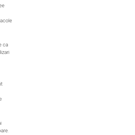
see
stacole
e ca
izari
it
e
i
oare.