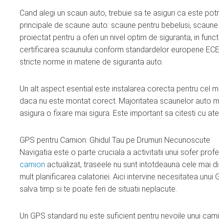
Cand alegi un scaun auto, trebuie sa te asiguri ca este potriv
principale de scaune auto: scaune pentru bebelusi, scaune 
proiectat pentru a oferi un nivel optim de siguranta, in funct
certificarea scaunului conform standardelor europene ECE 
stricte norme in materie de siguranta auto.
Un alt aspect esential este instalarea corecta pentru cel m
daca nu este montat corect. Majoritatea scaunelor auto mo
asigura o fixare mai sigura. Este important sa citesti cu aten
GPS pentru Camion: Ghidul Tau pe Drumuri Necunoscute
Navigatia este o parte cruciala a activitatii unui sofer pro
camion
actualizat, traseele nu sunt intotdeauna cele mai dire
mult planificarea calatoriei. Aici intervine necesitatea unui
salva timp si te poate feri de situatii neplacute.
Un GPS standard nu este suficient pentru nevoile unui camio