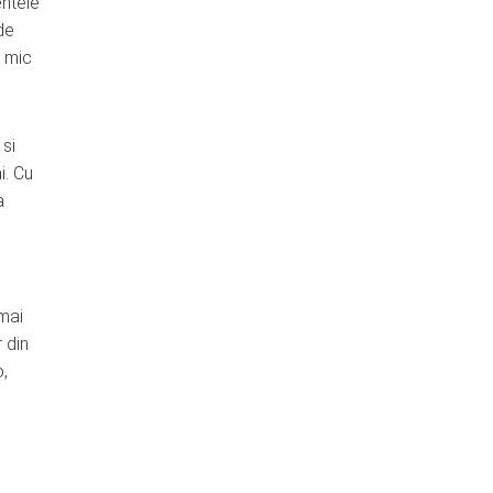
entele
de
n mic
 si
i. Cu
a
 mai
 din
o,
.