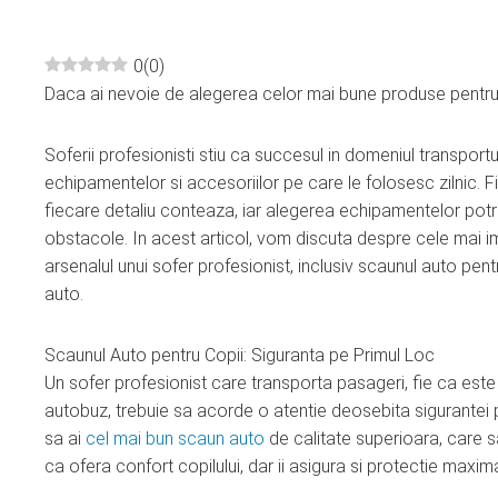
0
(
0
)
Daca ai nevoie de alegerea celor mai bune produse pentru m
ebook
Soferii profesionisti stiu ca succesul in domeniul transporturi
ter
echipamentelor si accesoriilor pe care le folosesc zilnic. F
fiecare detaliu conteaza, iar alegerea echipamentelor potriv
edIn
obstacole. In acest articol, vom discuta despre cele mai im
arsenalul unui sofer profesionist, inclusiv scaunul auto pen
erest
auto.
mbleupon
Scaunul Auto pentru Copii: Siguranta pe Primul Loc
Un sofer profesionist care transporta pasageri, fie ca este
l
autobuz, trebuie sa acorde o atentie deosebita sigurantei pa
sa ai
cel mai bun scaun auto
de calitate superioara, care 
ca ofera confort copilului, dar ii asigura si protectie maxim