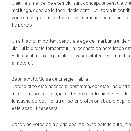
Uleiurile sintetice, de exemplu, sunt concepute pentru a of
mai lunga, ceea ce le face ideale pentru utilizarea in condit
zone cu temperaturi extreme. De asemenea pentru curateni
fie portabil.
Un alt factor important pentru a alege cel mai bun ulei de 
uleiului la diferite temperaturi, iar aceasta caracteristica 
Este esential sa alegi un ulei cu vascozitatea recomandata
a motorului.
Bateria Auto: Sursa de Energie Fiabila
Bateria auto este adesea subestimata, dar este una dintre c
masina nu poate porni, iar sistemele electronice esentiale, c
functiona corect. Pentru un sofer profesionist, care depind
este absolut necesara.
Cand vine vorba de a alege cea mai buna baterie auto , tre