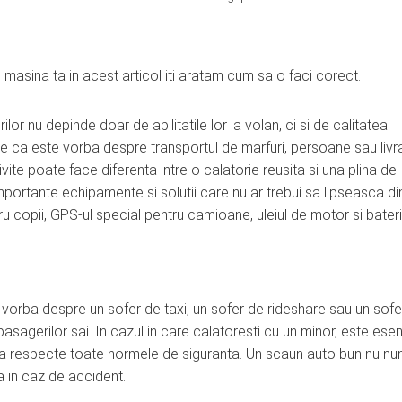
asina ta in acest articol iti aratam cum sa o faci corect.
lor nu depinde doar de abilitatile lor la volan, ci si de calitatea
ie ca este vorba despre transportul de marfuri, persoane sau livra
ite poate face diferenta intre o calatorie reusita si una plina de
portante echipamente si solutii care nu ar trebui sa lipseasca di
tru copii, GPS-ul special pentru camioane, uleiul de motor si bater
 vorba despre un sofer de taxi, un sofer de rideshare sau un sofe
sagerilor sai. In cazul in care calatoresti cu un minor, este esen
sa respecte toate normele de siguranta. Un scaun auto bun nu nu
a in caz de accident.