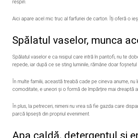
respiri.
Aici apare acel mic truc al farfuriei de carton. Îți oferă o ieș
Spălatul vaselor, munca ac
Spălatul vaselor e ca nisipul care intră în pantofi, nu te d
repede, iar după ce se sting luminile, rămâne doar foșnetul 
În multe familii, această treabă cade pe cineva anume, nu î
comoditate, e uneori și o formă de împărțire mai dreaptă a 
În plus, la petreceri, nimeni nu vrea să fie gazda care dispa
parcă lipsești din propriul eveniment.
Apa caldă, detergentul și e