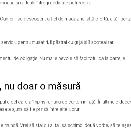
oase și rafturile întregi dedicate petrecerilor.
Oamenii au descoperit altfel de magazine, altă ofertă, altă libert
.
viciu pentru musafiri, îl păstrai cu grijă și îl scoteai rar.
entul de obligație. Nu mai e nevoie să faci totul ca la carte, e
, nu doar o măsură
ul e cel care a împins farfuria de carton în față. În ultimele deceni
a a ajuns să fie prinsă între alte lucruri.
de muncă. Vrei să stai cu ai tăi, să schimbi două vorbe, să te așez