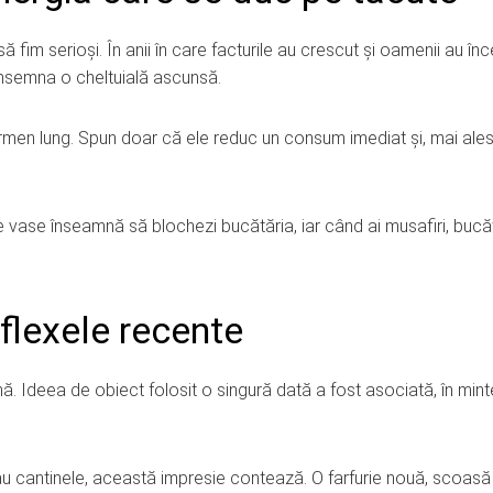
 fim serioși. În anii în care facturile au crescut și oamenii au în
însemna o cheltuială ascunsă.
ermen lung. Spun doar că ele reduc un consum imediat și, mai ales
te vase înseamnă să blochezi bucătăria, iar când ai musafiri, bucă
eflexele recente
nă. Ideea de obiect folosit o singură dată a fost asociată, în min
au cantinele, această impresie contează. O farfurie nouă, scoasă