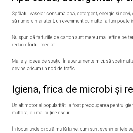
Spălatul vaselor consumă apă, detergent, energie și nervi, să
să numere mai atent, un eveniment cu multe farfurii poate 
Nu spun că farfuriile de carton sunt mereu mai ieftine pe t
reduc efortul imediat.
Mai e și ideea de spațiu. În apartamente mici, să speli mul
devine oricum un nod de trafic.
Igiena, frica de microbi și r
Un alt motor al popularității a fost preocuparea pentru igie
multora, cu mai puține riscuri.
În locuri unde circulă multă lume, cum sunt evenimentele s