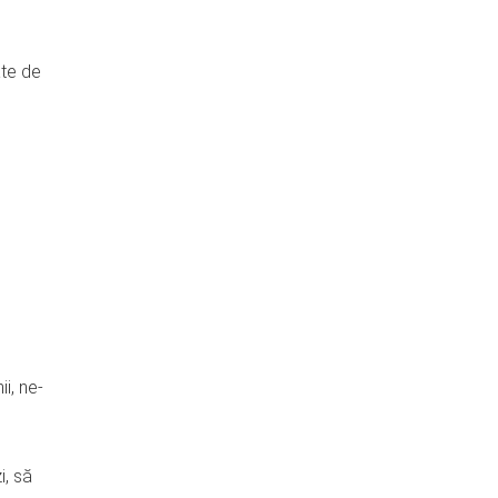
ate de
i, ne-
i, să