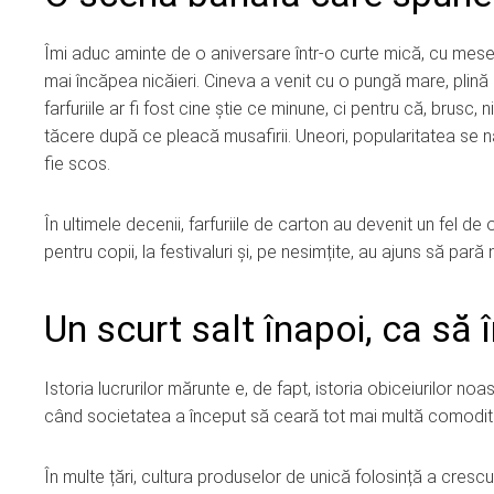
Îmi aduc aminte de o aniversare într-o curte mică, cu mesel
mai încăpea nicăieri. Cineva a venit cu o pungă mare, plină c
farfuriile ar fi fost cine știe ce minune, ci pentru că, brusc,
tăcere după ce pleacă musafirii. Uneori, popularitatea se naș
fie scos.
În ultimele decenii, farfuriile de carton au devenit un fel de 
pentru copii, la festivaluri și, pe nesimțite, au ajuns să pară
Un scurt salt înapoi, ca să
Istoria lucrurilor mărunte e, de fapt, istoria obiceiurilor noa
când societatea a început să ceară tot mai multă comodit
În multe țări, cultura produselor de unică folosință a crescut