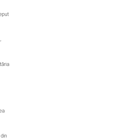
ceput
,
tăria
tea
 din