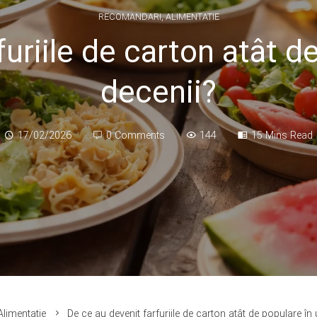
RECOMANDARI
,
ALIMENTATIE
uriile de carton atât d
decenii?
17/02/2026
0 Comments
144
15 Mins Read
Alimentatie
De ce au devenit farfuriile de carton atât de populare în 