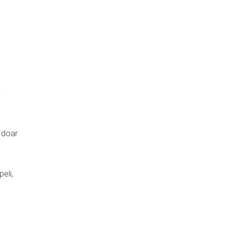
ă
e doar
eli,