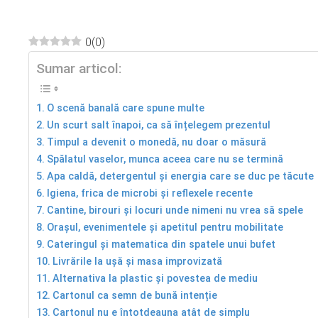
0
(
0
)
Sumar articol:
ebook
ter
O scenă banală care spune multe
Un scurt salt înapoi, ca să înțelegem prezentul
Timpul a devenit o monedă, nu doar o măsură
edIn
Spălatul vaselor, munca aceea care nu se termină
Apa caldă, detergentul și energia care se duc pe tăcute
erest
Igiena, frica de microbi și reflexele recente
Cantine, birouri și locuri unde nimeni nu vrea să spele
mbleupon
Orașul, evenimentele și apetitul pentru mobilitate
Cateringul și matematica din spatele unui bufet
l
Livrările la ușă și masa improvizată
Alternativa la plastic și povestea de mediu
Cartonul ca semn de bună intenție
Cartonul nu e întotdeauna atât de simplu