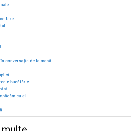
anale
oce tare
tul
t
g în conversația de la masă
plici
rea e bucătărie
ptat
împăcăm cu el
ă
 multe