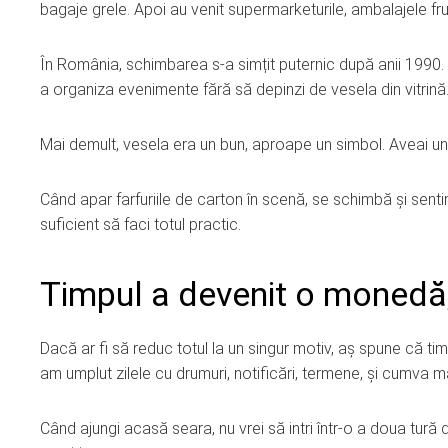
bagaje grele. Apoi au venit supermarketurile, ambalajele frum
În România, schimbarea s-a simțit puternic după anii 1990. 
a organiza evenimente fără să depinzi de vesela din vitrină
Mai demult, vesela era un bun, aproape un simbol. Aveai un ser
Când apar farfuriile de carton în scenă, se schimbă și sentim
suficient să faci totul practic.
Timpul a devenit o monedă
Dacă ar fi să reduc totul la un singur motiv, aș spune că timp
am umplut zilele cu drumuri, notificări, termene, și cumva mas
Când ajungi acasă seara, nu vrei să intri într-o a doua tură 