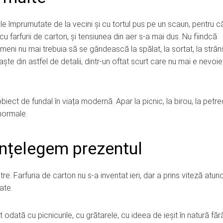
e împrumutate de la vecini și cu tortul pus pe un scaun, pentru c
u farfurii de carton, și tensiunea din aer s-a mai dus. Nu fiindcă
 nimeni nu mai trebuia să se gândească la spălat, la sortat, la strân
te din astfel de detalii, dintr-un oftat scurt care nu mai e nevoie
obiect de fundal în viața modernă. Apar la picnic, la birou, la petre
 normale.
 înțelegem prezentul
stre. Farfuria de carton nu s-a inventat ieri, dar a prins viteză atunc
ate.
 odată cu picnicurile, cu grătarele, cu ideea de ieșit în natură făr