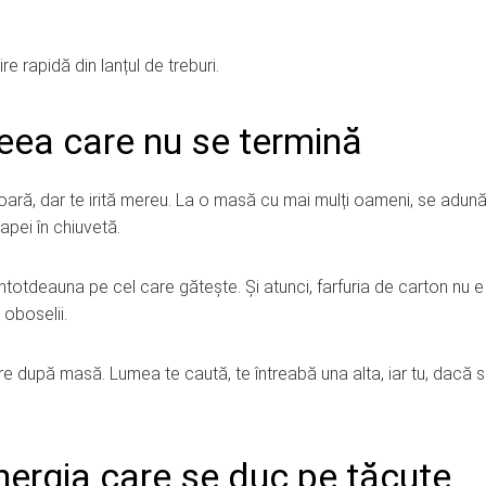
ire rapidă din lanțul de treburi.
eea care nu se termină
oboară, dar te irită mereu. La o masă cu mai mulți oameni, se adun
apei în chiuvetă.
ntotdeauna pe cel care gătește. Și atunci, farfuria de carton nu 
oboselii.
re după masă. Lumea te caută, te întreabă una alta, iar tu, dacă sp
nergia care se duc pe tăcute