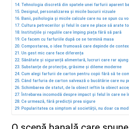
Tehnologia discretă din spatele unei farfurii aparent b
Designul, personalizarea și micile bucurii vizuale
Banii, psihologia și micile calcule care nu se spun cu v
Cultura petrecerilor și felul în care ne place să arate to
Instituțiile și regulile care împing piața fără să pară
Ce facem cu farfuriile după ce se termină masa
Compostarea, o idee frumoasă care depinde de contex
Un gest mic care face diferența
Sănătate și siguranță alimentară, lucruri care rar ajun
Substanțe de protecție, grăsime și dileme moderne
Cum alegi farfurii de carton pentru copii fără să te com
Când farfuria de carton salvează o bucătărie care nu p
Schimbarea de statut, de la obiect ieftin la obiect acce
Întrebarea incomodă despre impact și felul în care ne 
Ce urmează, fără predicții prea sigure
Popularitatea ca simptom al societății, nu doar ca mod
O scenă banală care spune