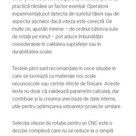
practică rămâne un factor esențial. Operatorii
experimentați pot detecta din sunetul tăierii sau din
aspectul așchiilor dacă viteza este corectă. De
multe ori, ajustări minime – de ordinul câtorva sute
de rotații pe minut – pot aduce îmbunătățiri
considerabile în calitatea suprafeței sau în
durabilitatea sculei.
Testele pilot sunt recomandate în orice situație în
care se lucrează cu materiale noi, scule
necunoscute sau cerințe stricte de finisare. Aceste
teste nu doar că validează parametrii calculați, dar
contribuie și la crearea unei baze de date interne,
utile pentru optimizarea viitoarelor proiecte similare.
Selecția vitezei de rotație pentru un CNC este o
decizie complexă care nu se reduce la o simplă