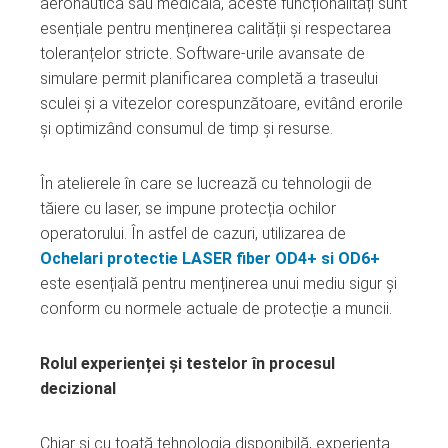
aeronautică sau medicală, aceste funcționalități sunt
esențiale pentru menținerea calității și respectarea
toleranțelor stricte. Software-urile avansate de
simulare permit planificarea completă a traseului
sculei și a vitezelor corespunzătoare, evitând erorile
și optimizând consumul de timp și resurse.
În atelierele în care se lucrează cu tehnologii de
tăiere cu laser, se impune protecția ochilor
operatorului. În astfel de cazuri, utilizarea de
Ochelari protectie LASER fiber OD4+ si OD6+
este esențială pentru menținerea unui mediu sigur și
conform cu normele actuale de protecție a muncii.
Rolul experienței și testelor în procesul
decizional
Chiar și cu toată tehnologia disponibilă, experiența