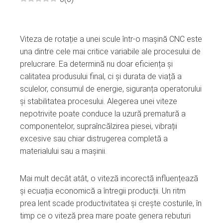
ebook
Viteza de rotație a unei scule într-o mașină CNC este
ter
una dintre cele mai critice variabile ale procesului de
prelucrare. Ea determină nu doar eficiența și
edIn
calitatea produsului final, ci și durata de viață a
sculelor, consumul de energie, siguranța operatorului
erest
și stabilitatea procesului. Alegerea unei viteze
nepotrivite poate conduce la uzură prematură a
mbleupon
componentelor, supraîncălzirea piesei, vibrații
excesive sau chiar distrugerea completă a
materialului sau a mașinii.
l
Mai mult decât atât, o viteză incorectă influențează
și ecuația economică a întregii producții. Un ritm
prea lent scade productivitatea și crește costurile, în
timp ce o viteză prea mare poate genera rebuturi