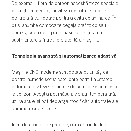
De exemplu, fibra de carbon necesită freze speciale
cu unghiuri precise, iar viteza de rotație trebuie
controlată cu rigoare pentru a evita delaminarea. În
plus, anumite compozite degajă praf toxic sau
abraziv, ceea ce impune măsuri de siguranță
suplimentare și întreținere atentă a mașinilor.
Tehnologia avansată și automatizarea adaptivă
Mașinile CNC moderne sunt dotate cu unități de
control numeric sofisticate, care permit ajustarea
automată a vitezei în funcție de semnalele primite de
la senzori. Aceștia pot măsura vibrații, temperatură,
uzura sculei și pot declanșa modificări automate ale
parametrilor de tăiere.
În multe aplicații de precizie, cum ar fi industria