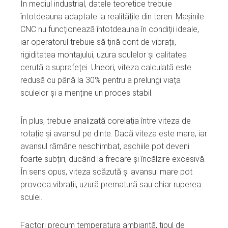
În mediul industrial, datele teoretice trebuie
întotdeauna adaptate la realitățile din teren. Mașinile
CNC nu funcționează întotdeauna în condiții ideale,
iar operatorul trebuie să țină cont de vibrații,
rigiditatea montajului, uzura sculelor și calitatea
cerută a suprafeței. Uneori, viteza calculată este
redusă cu până la 30% pentru a prelungi viața
sculelor și a menține un proces stabil.
În plus, trebuie analizată corelația între viteza de
rotație și avansul pe dinte. Dacă viteza este mare, iar
avansul rămâne neschimbat, așchiile pot deveni
foarte subțiri, ducând la frecare și încălzire excesivă.
În sens opus, viteza scăzută și avansul mare pot
provoca vibrații, uzură prematură sau chiar ruperea
sculei.
Factori precum temperatura ambiantă, tipul de