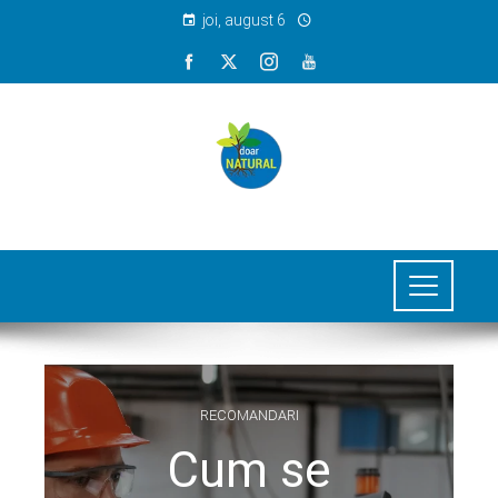
joi, august 6
RECOMANDARI
Cum se