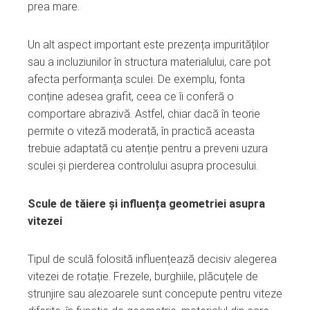
prea mare.
Un alt aspect important este prezența impurităților
sau a incluziunilor în structura materialului, care pot
afecta performanța sculei. De exemplu, fonta
conține adesea grafit, ceea ce îi conferă o
comportare abrazivă. Astfel, chiar dacă în teorie
permite o viteză moderată, în practică aceasta
trebuie adaptată cu atenție pentru a preveni uzura
sculei și pierderea controlului asupra procesului.
Scule de tăiere și influența geometriei asupra
vitezei
Tipul de sculă folosită influențează decisiv alegerea
vitezei de rotație. Frezele, burghiile, plăcuțele de
strunjire sau alezoarele sunt concepute pentru viteze