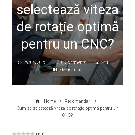
selectează viteza
de rotație optimă
pentru un CNC?
29/04/2025
0 Comments
244
6 Mins Read
Home
Recomandari
Cum se selectează viteza de rotație optimă pentru un
CNC?
0
(
0
)