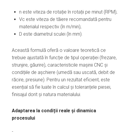
n este viteza de rotație în rotații pe minut (RPM);
Vc este viteza de tăiere recomandată pentru
materialul respectiv (în m/min);
D este diametrul sculei (în mm).
Această formulă oferă o valoare teoretică ce
trebuie ajustată în funcție de tipul operației (frezare,
strunjire, găurire), caracteristicile mașinii CNC și
condițiile de așchiere (umedă sau uscată, debit de
răcire, presiune). Pentru un rezultat eficient, este
esențial să fie luate în calcul și toleranțele piesei,
finisajul dorit și natura materialului.
Adaptarea la condiții reale și dinamica
procesului