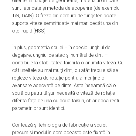
diferite, în funcție de geometrie, materialul din care
sunt fabricate și metoda de acoperire (de exemplu,
TiN, TiAlN). O freză din carbură de tungsten poate
suporta viteze semnificativ mai mari decât una din
oțel rapid (HSS).
În plus, geometria sculei – în special unghiul de
degajare, unghiul de atac și numărul de dinți –
contribuie la stabilitatea tăierii la o anumită viteză. Cu
cât uneltele au mai mulți dinți, cu atât trebuie să se
regleze viteza de rotație pentru a menține o
avansare adecvată pe dinte. Asta înseamnă că o
sculă cu patru tăișuri necesită o viteză de rotație
diferită față de una cu două tăișuri, chiar dacă restul
parametrilor sunt identici.
Contează și tehnologia de fabricație a sculei,
precum și modul în care aceasta este fixată în