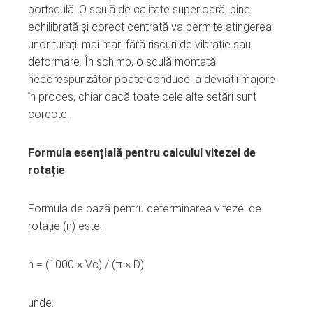
portsculă. O sculă de calitate superioară, bine
echilibrată și corect centrată va permite atingerea
unor turații mai mari fără riscuri de vibrație sau
deformare. În schimb, o sculă montată
necorespunzător poate conduce la deviații majore
în proces, chiar dacă toate celelalte setări sunt
corecte.
Formula esențială pentru calculul vitezei de
rotație
Formula de bază pentru determinarea vitezei de
rotație (n) este:
n = (1000 × Vc) / (π × D)
unde: