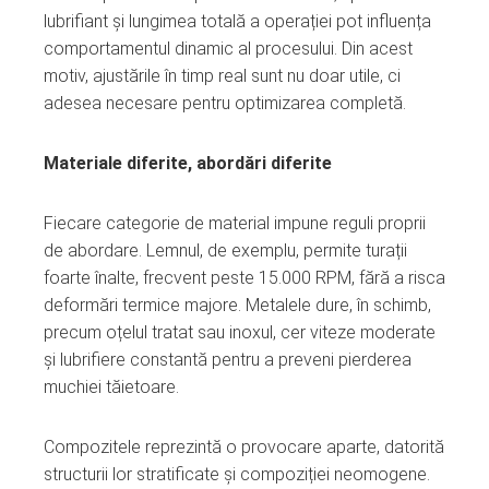
lubrifiant și lungimea totală a operației pot influența
comportamentul dinamic al procesului. Din acest
motiv, ajustările în timp real sunt nu doar utile, ci
adesea necesare pentru optimizarea completă.
Materiale diferite, abordări diferite
Fiecare categorie de material impune reguli proprii
de abordare. Lemnul, de exemplu, permite turații
foarte înalte, frecvent peste 15.000 RPM, fără a risca
deformări termice majore. Metalele dure, în schimb,
precum oțelul tratat sau inoxul, cer viteze moderate
și lubrifiere constantă pentru a preveni pierderea
muchiei tăietoare.
Compozitele reprezintă o provocare aparte, datorită
structurii lor stratificate și compoziției neomogene.