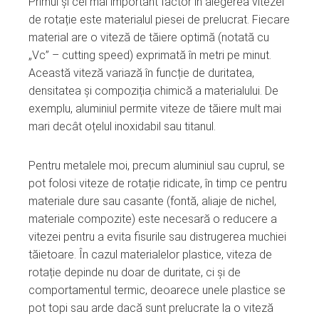
Primul și cel mai important factor în alegerea vitezei
de rotație este materialul piesei de prelucrat. Fiecare
material are o viteză de tăiere optimă (notată cu
„Vc” – cutting speed) exprimată în metri pe minut.
Această viteză variază în funcție de duritatea,
densitatea și compoziția chimică a materialului. De
exemplu, aluminiul permite viteze de tăiere mult mai
mari decât oțelul inoxidabil sau titanul.
Pentru metalele moi, precum aluminiul sau cuprul, se
pot folosi viteze de rotație ridicate, în timp ce pentru
materiale dure sau casante (fontă, aliaje de nichel,
materiale compozite) este necesară o reducere a
vitezei pentru a evita fisurile sau distrugerea muchiei
tăietoare. În cazul materialelor plastice, viteza de
rotație depinde nu doar de duritate, ci și de
comportamentul termic, deoarece unele plastice se
pot topi sau arde dacă sunt prelucrate la o viteză