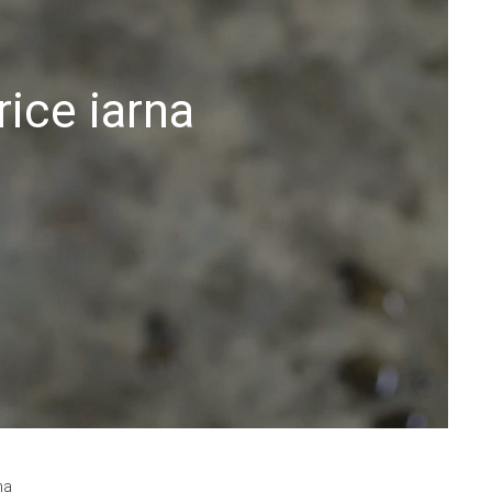
rice iarna
na