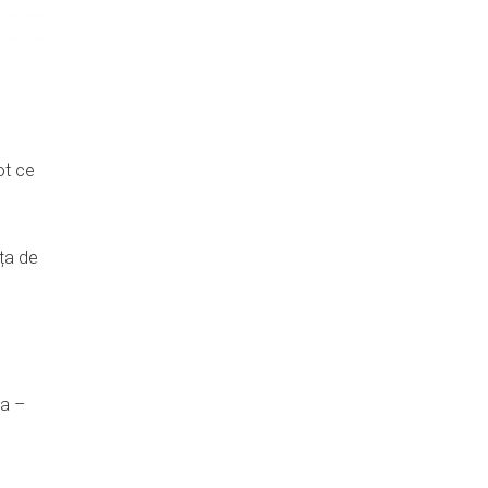
ot ce
ța de
ea –