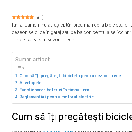
5
(
1
)
Iarna, oamenii nu au așteptări prea mari de la bicicleta lor 
ebook
deseori se duce în garaj sau pe balcon pentru a se “odihni”.
merge cu ea și în sezonul rece.
ter
Sumar articol:
edIn
Cum să îți pregătești bicicleta pentru sezonul rece
erest
Anvelopele
Funcționarea bateriei în timpul iernii
mbleupon
Reglementări pentru motorul electric
l
Cum să îți pregătești bicic