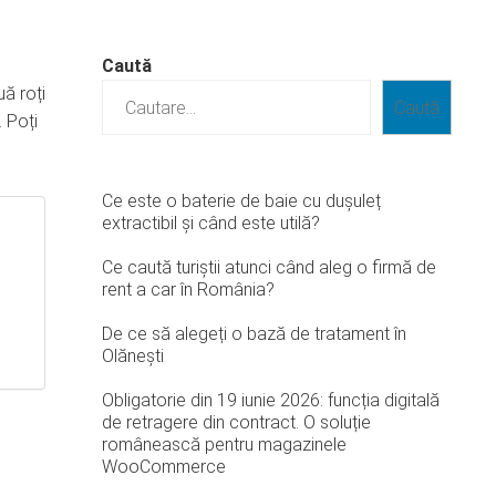
Caută
uă roți
Caută
. Poți
Ce este o baterie de baie cu dușuleț
extractibil și când este utilă?
Ce caută turiștii atunci când aleg o firmă de
rent a car în România?
De ce să alegeți o bază de tratament în
Olănești
Obligatorie din 19 iunie 2026: funcția digitală
de retragere din contract. O soluție
românească pentru magazinele
WooCommerce