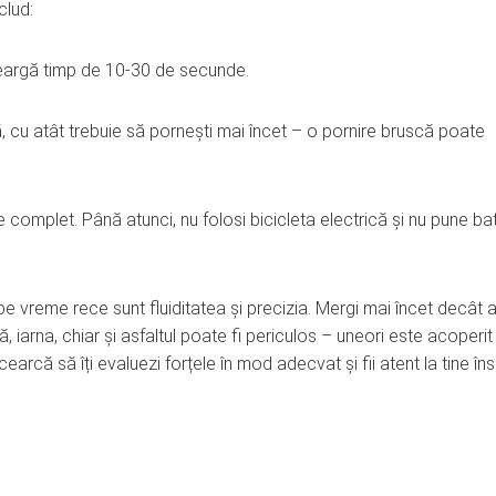
clud:
meargă timp de 10-30 de secunde.
ră, cu atât trebuie să pornești mai încet – o pornire bruscă poate
complet. Până atunci, nu folosi bicicleta electrică și nu pune ba
 pe vreme rece sunt fluiditatea și precizia. Mergi mai încet decât a
ă, iarna, chiar și asfaltul poate fi periculos – uneori este acoperi
cearcă să îți evaluezi forțele în mod adecvat și fii atent la tine însu