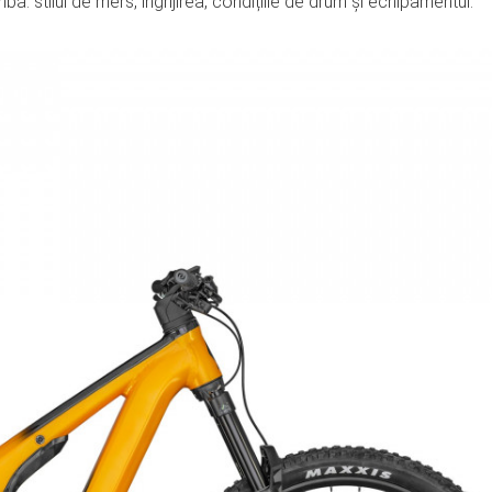
bă: stilul de mers, îngrijirea, condițiile de drum și echipamentul.