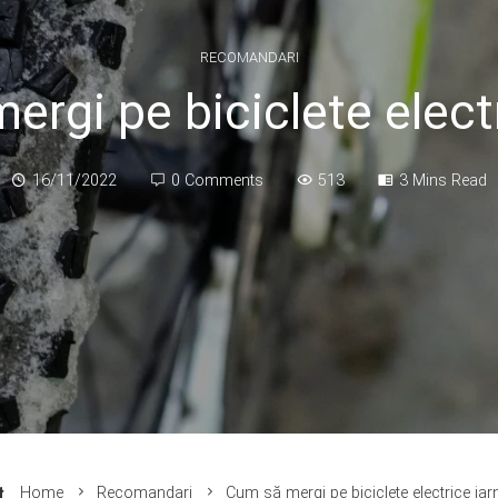
RECOMANDARI
rgi pe biciclete elect
16/11/2022
0 Comments
513
3 Mins Read
Home
Recomandari
Cum să mergi pe biciclete electrice iar