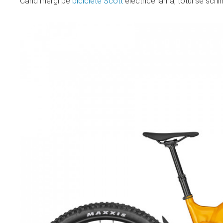
Când mergi pe
biciclete Scott
electrice iarna, totul se schim