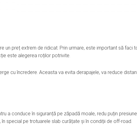
are un preț extrem de ridicat. Prin urmare, este important să faci t
ție este alegerea roților potrivite.
erge cu încredere. Aceasta va evita derapajele, va reduce distan
Pentru a conduce în siguranță pe zăpadă moale, redu puțin presiun
 special pe trotuarele slab curățate și în condiții de off-road.