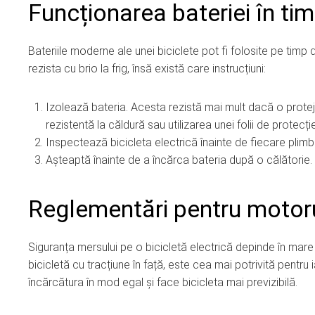
Funcționarea bateriei în timp
Bateriile moderne ale unei biciclete pot fi folosite pe timp 
rezista cu brio la frig, însă există care instrucțiuni:
Izolează bateria. Acesta rezistă mai mult dacă o protej
rezistentă la căldură sau utilizarea unei folii de protecție
Inspectează bicicleta electrică înainte de fiecare plimba
Așteaptă înainte de a încărca bateria după o călătorie.
Reglementări pentru motoru
Siguranța mersului pe o bicicletă electrică depinde în mare m
bicicletă cu tracțiune în față, este cea mai potrivită pentru
încărcătura în mod egal și face bicicleta mai previzibilă.