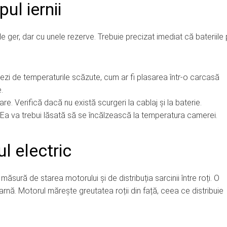
ul iernii
de ger, dar cu unele rezerve. Trebuie precizat imediat că bateriile
ezi de temperaturile scăzute, cum ar fi plasarea într-o carcasă
.
re. Verifică dacă nu există scurgeri la cablaj și la baterie.
 Ea va trebui lăsată să se încălzească la temperatura camerei.
l electric
ăsură de starea motorului și de distribuția sarcinii între roți. O
 iarnă. Motorul mărește greutatea roții din față, ceea ce distribuie