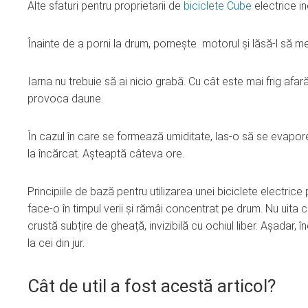
Alte sfaturi pentru proprietarii de
biciclete Cube
electrice in
Înainte de a porni la drum, pornește motorul și lăsă-l să 
Iarna nu trebuie să ai nicio grabă. Cu cât este mai frig afa
provoca daune.
În cazul în care se formează umiditate, las-o să se evapore 
la încărcat. Așteaptă câteva ore.
Principiile de bază pentru utilizarea unei biciclete electrice
face-o în timpul verii și rămâi concentrat pe drum. Nu uita c
crustă subțire de gheață, invizibilă cu ochiul liber. Așadar, în
la cei din jur.
Cât de util a fost acestă articol?