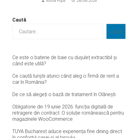
Adina Popa
28/04/2026
Caută
Caută
Ce este o baterie de baie cu dușuleț extractibil și
când este utilă?
Ce caută turiștii atunci când aleg o firmă de rent a
car în România?
De ce să alegeți o bază de tratament în Olănești
Obligatorie din 19 iunie 2026: funcția digitală de
retragere din contract. O soluție românească pentru
magazinele WooCommerce
TUYA Bucharest aduce experiența fine dining direct
în confortul casei și al biroului