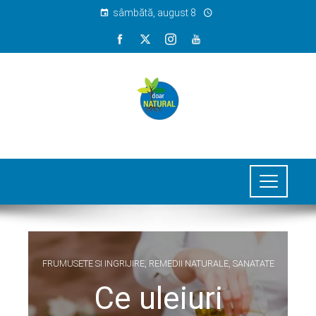
sâmbătă, august 8
FRUMUSETE SI INGRIJIRE
,
REMEDII NATURALE
,
SANATATE
Ce uleiuri