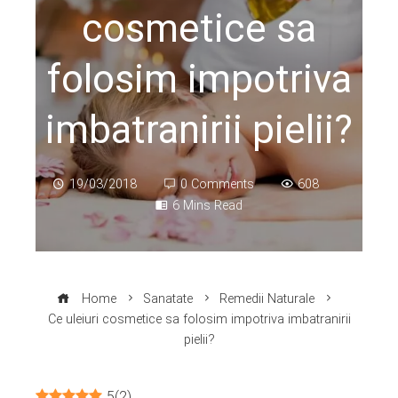
cosmetice sa
folosim impotriva
imbatranirii pielii?
19/03/2018
0 Comments
608
6 Mins Read
Home
Sanatate
Remedii Naturale
Ce uleiuri cosmetice sa folosim impotriva imbatranirii
pielii?
5
(
2
)