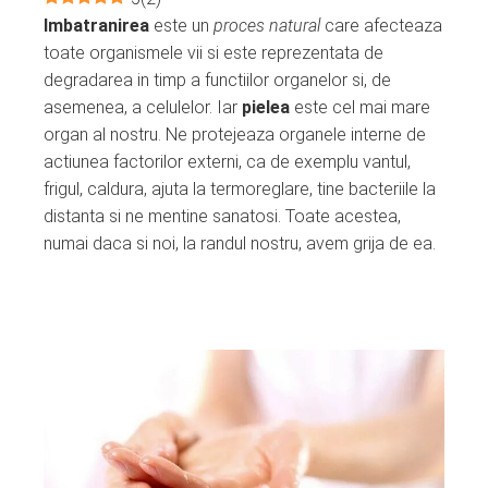
Imbatranirea
este un
proces natural
care afecteaza
ebook
toate organismele vii si este reprezentata de
degradarea in timp a functiilor organelor si, de
ter
asemenea, a celulelor. Iar
pielea
este cel mai mare
organ al nostru. Ne protejeaza organele interne de
edIn
actiunea factorilor externi, ca de exemplu vantul,
frigul, caldura, ajuta la termoreglare, tine bacteriile la
erest
distanta si ne mentine sanatosi. Toate acestea,
numai daca si noi, la randul nostru, avem grija de ea.
mbleupon
l