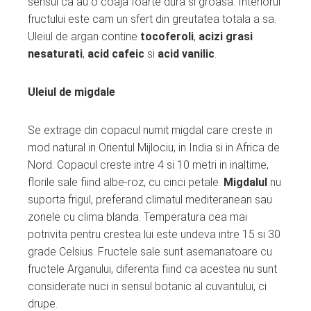
sensul ca au o coaja foarte dura si groasa. Interiorul
fructului este cam un sfert din greutatea totala a sa.
Uleiul de argan contine
tocoferoli
,
acizi grasi
nesaturati
,
acid cafeic
si
acid vanilic
.
Uleiul de migdale
Se extrage din copacul numit migdal care creste in
mod natural in Orientul Mijlociu, in India si in Africa de
Nord. Copacul creste intre 4 si 10 metri in inaltime,
florile sale fiind albe-roz, cu cinci petale.
Migdalul
nu
suporta frigul, preferand climatul mediteranean sau
zonele cu clima blanda. Temperatura cea mai
potrivita pentru crestea lui este undeva intre 15 si 30
grade Celsius. Fructele sale sunt asemanatoare cu
fructele Arganului, diferenta fiind ca acestea nu sunt
considerate nuci in sensul botanic al cuvantului, ci
drupe.