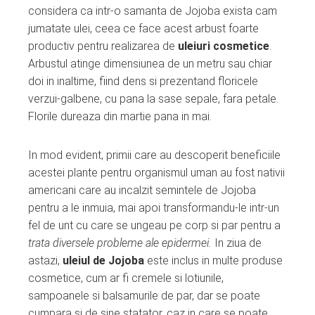
considera ca intr-o samanta de Jojoba exista cam
jumatate ulei, ceea ce face acest arbust foarte
productiv pentru realizarea de
uleiuri cosmetice
.
Arbustul atinge dimensiunea de un metru sau chiar
doi in inaltime, fiind dens si prezentand floricele
verzui-galbene, cu pana la sase sepale, fara petale.
Florile dureaza din martie pana in mai.
In mod evident, primii care au descoperit beneficiile
acestei plante pentru organismul uman au fost nativii
americani care au incalzit semintele de Jojoba
pentru a le inmuia, mai apoi transformandu-le intr-un
fel de unt cu care se ungeau pe corp si par pentru a
trata diversele probleme ale epidermei.
In ziua de
astazi,
uleiul de Jojoba
este inclus in multe produse
cosmetice, cum ar fi cremele si lotiunile,
sampoanele si balsamurile de par, dar se poate
cumpara si de sine statator, caz in care se poate