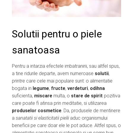
Solutii pentru o piele
sanatoasa
Pentru a intarzia efectele imbatranirii, sau altfel spus,
a tine ridurile departe, avem numeroase
solutii
,
printre care cele mai populare sunt: o alimentatie
bogata in
legume
,
fructe
,
verdeturi
,
odihna
suficienta,
miscare
multa, o
stare de spirit
pozitiva
care poate fi atinsa prin meditatie, si utilizarea
produselor cosmetice
. Da, produsele de mentinere
a
sanatatii si elasticitatii pielii
aduc organismului
beneficii pe care doar ele le pot aduce. Altfel spus, o
alimentatie sanatoasa si rationala si un somn bun