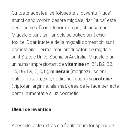
Cu toate acestea, se foloseste si cuvantul “nuca”
atunci cand vorbim despre migdale, dar “nuca” este
ceea ce se afla in interiorul drupei, chiar samanta.
Migdalele sunt tari, iar cele salbatice sunt chiar
toxice. Doar fructele de la migdalii domesticiti sunt
comestibile. Cei mai mari producatori de migdale
sunt Statele Unite, Spania si Australia. Migdalele au
un numar impresionant de
vitamine
(A, B1, B2, B3,
B5, B6, B9, C, D, E),
minerale
(magneziu, seleniu,
calciu, potasiu, zinc, sodiu, fier, cupru) si
proteine
(triptofan, arginina, alanina), ceea ce le face perfecte
pentru alimentatie si uz cosmetic.
Uleiul de levantica
Acest ulei este extras din florile anumitor specii de