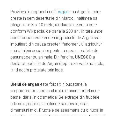
Provine din copacul numit
Argan
sau Argania, care
creste in semideserturile din Maroc. Inaltimea sa
atinge intre 8 si 10 metri, iar durata de viata este,
conform Wikipedia, de pana la 200 ani. In tara unde
acest copac este endemic, padurile de Argan s-au
imputinat, din cauza cresterii fenomenului agriculturii
sau a taierii copacilor pentru a crea suprafete de
pasunat pentru animale. Din fericire,
UNESCO
a
declarat padurile de Argan drept rezervatie naturala,
fiind acum protejate prin lege.
Uleiul de argan
este folosit in bucatarie la
prepararea couscous-ului sau a anumitor feluri de
paste, dar si in cosmetica. Se extrage din fructele
arborelui, care sunt rotunde sau ovale, si au
dimensiuni mici. Fructele se aseamana cu o nuca, in