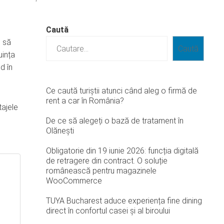
Caută
i să
Caută
uința
d în
Ce caută turiștii atunci când aleg o firmă de
rent a car în România?
tajele
De ce să alegeți o bază de tratament în
Olănești
Obligatorie din 19 iunie 2026: funcția digitală
de retragere din contract. O soluție
românească pentru magazinele
WooCommerce
TUYA Bucharest aduce experiența fine dining
direct în confortul casei și al biroului