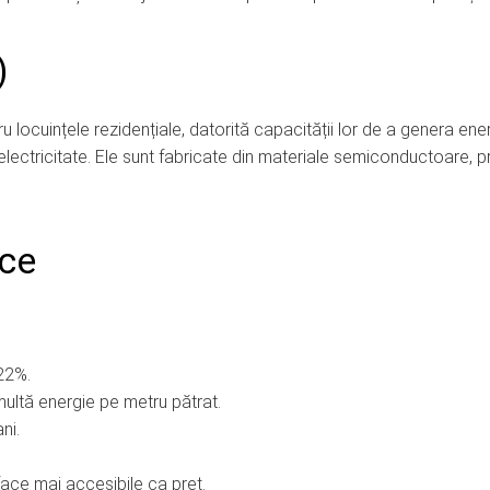
)
 locuințele rezidențiale, datorită capacității lor de a genera ene
electricitate. Ele sunt fabricate din materiale semiconductoare, 
ice
 22%.
multă energie pe metru pătrat.
ni.
 face mai accesibile ca preț.