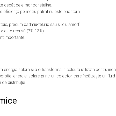
ute decât cele monocristaline.
 eficiența pe metru pătrat nu este prioritară.
oltaic, precum cadmiu-telurid sau siliciu amorf.
a lor este redusă (7%-13%).
nt importante.
energia solară și a o transforma în căldură utilizată pentru încă
rbției energiei solare printr-un colector, care încălzește un fluid
de distribuție.
rmice