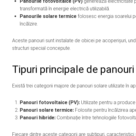
Panourile fotovoltaice (PV)
generează electricitate p
transformată în energie electrică utilizabilă.
Panourile solare termice
folosesc energia soarelui pe
încălzire.
Aceste panouri sunt instalate de obicei pe acoperișuri, un
structuri special concepute.
Tipuri principale de panouri
Există trei categorii majore de panouri solare utilizate în apli
Panouri fotovoltaice (PV):
Utilizate pentru a produce 
Panouri solare termice:
Folosite pentru încălzirea ape
Panouri hibride:
Combinație între tehnologiile fotovolta
Fiecare dintre aceste categorii are subtipuri, caracteristici s