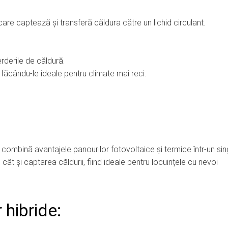
are captează și transferă căldura către un lichid circulant.
erderile de căldură.
 făcându-le ideale pentru climate mai reci.
 combină avantajele panourilor fotovoltaice și termice într-un sin
cât și captarea căldurii, fiind ideale pentru locuințele cu nevoi
 hibride: