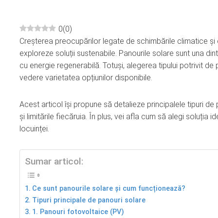
0
(
0
)
Creșterea preocupărilor legate de schimbările climatice și 
ebook
exploreze soluții sustenabile. Panourile solare sunt una dint
cu energie regenerabilă. Totuși, alegerea tipului potrivit d
ter
vedere varietatea opțiunilor disponibile.
edIn
Acest articol își propune să detalieze principalele tipuri de pa
și limitările fiecăruia. În plus, vei afla cum să alegi soluția 
erest
locuinței.
mbleupon
Sumar articol:
l
Ce sunt panourile solare și cum funcționează?
Tipuri principale de panouri solare
1. Panouri fotovoltaice (PV)