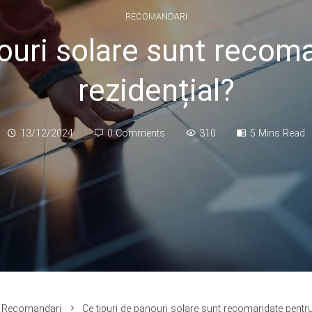
RECOMANDARI
nouri solare sunt recom
rezidențial?
13/12/2024
0 Comments
310
5 Mins Read
Recomandari
Ce tipuri de panouri solare sunt recomandate pentru