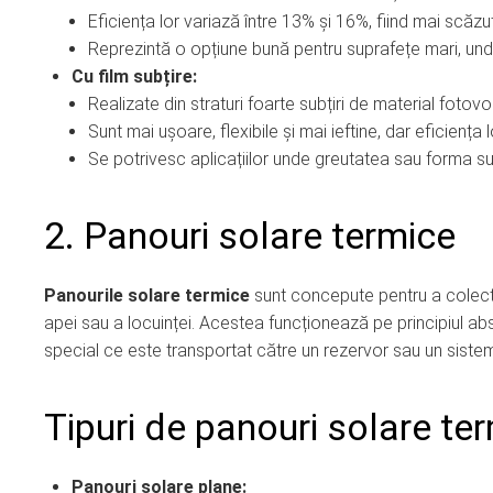
Eficiența lor variază între 13% și 16%, fiind mai scăz
Reprezintă o opțiune bună pentru suprafețe mari, unde
Cu film subțire:
Realizate din straturi foarte subțiri de material fotov
Sunt mai ușoare, flexibile și mai ieftine, dar eficienț
Se potrivesc aplicațiilor unde greutatea sau forma su
2. Panouri solare termice
Panourile solare termice
sunt concepute pentru a colecta 
apei sau a locuinței. Acestea funcționează pe principiul abso
special ce este transportat către un rezervor sau un sistem 
Tipuri de panouri solare te
Panouri solare plane: