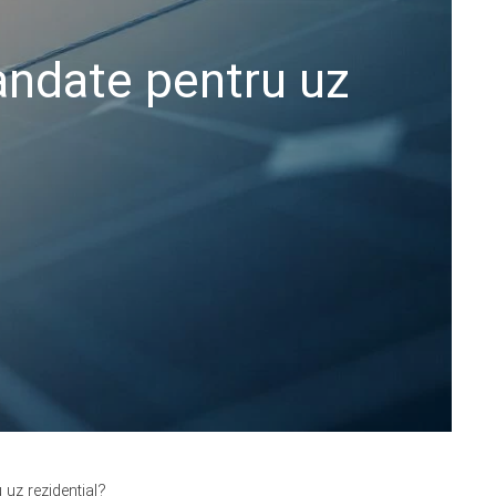
andate pentru uz
 uz rezidențial?