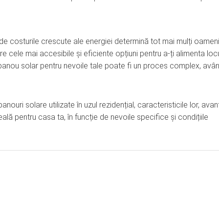
de costurile crescute ale energiei determină tot mai mulți oamen
re cele mai accesibile și eficiente opțiuni pentru a-ți alimenta loc
e panou solar pentru nevoile tale poate fi un proces complex, avân
nouri solare utilizate în uzul rezidențial, caracteristicile lor, avan
ideală pentru casa ta, în funcție de nevoile specifice și condițiile