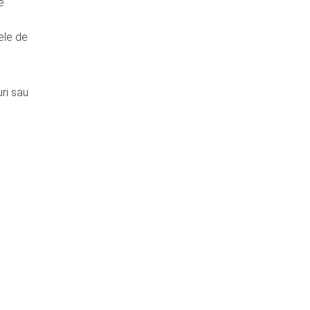
e
ele de
ri sau