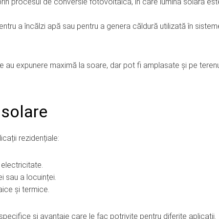
rin procesul de conversie fotovoltaică, în care lumina solară est
ntru a încălzi apă sau pentru a genera căldură utilizată în sistem
de au expunere maximă la soare, dar pot fi amplasate și pe terenu
 solare
cații rezidențiale:
electricitate.
i sau a locuinței.
ice și termice.
pecifice și avantaje care le fac potrivite pentru diferite aplicații.