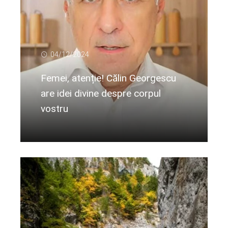
04/12/2024
Femei, atenție! Călin Georgescu
are idei divine despre corpul
vostru
Citeste mai departe...