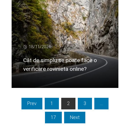
18/11/2024
Cât de simplu se poate face o
verificare rovinieta online?
Citeste mai departe...
Paginație
Prev
1
2
3
…
articole
17
Next