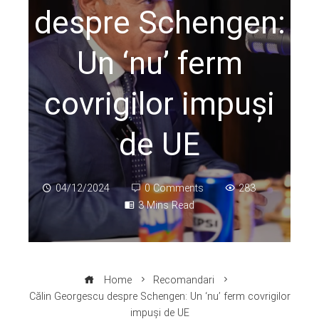
despre Schengen:
Un ‘nu’ ferm
covrigilor impuși
de UE
04/12/2024
0 Comments
283
3 Mins Read
Home
Recomandari
Călin Georgescu despre Schengen: Un ‘nu’ ferm covrigilor
impuși de UE