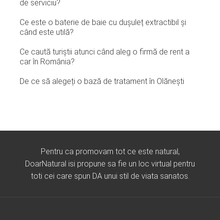
de serviciu?
Ce este o baterie de baie cu dușuleț extractibil și
când este utilă?
Ce caută turiștii atunci când aleg o firmă de rent a
car în România?
De ce să alegeți o bază de tratament în Olănești
Pentru ca promovam tot ce este natural,
DoarNatural isi propune sa fie un loc virtual pentru
toti cei care spun DA unui stil de viata sanatos.