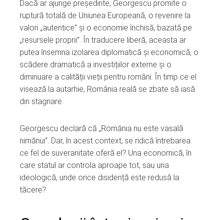
Dacă ar ajunge președinte, Georgescu promite o
ruptură totală de Uniunea Europeană, o revenire la
valori „autentice” și o economie închisă, bazată pe
„resursele proprii”. În traducere liberă, aceasta ar
putea însemna izolarea diplomatică și economică, o
scădere dramatică a investițiilor externe și o
diminuare a calității vieții pentru români. În timp ce el
visează la autarhie, România reală se zbate să iasă
din stagnare.
Georgescu declară că „România nu este vasală
nimănui”. Dar, în acest context, se ridică întrebarea:
ce fel de suveranitate oferă el? Una economică, în
care statul ar controla aproape tot, sau una
ideologică, unde orice disidență este redusă la
tăcere?