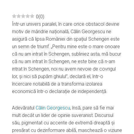
0
(
0
)
Într-un univers paralel, în care orice obstacol devine
ebook
motiv de mândrie națională, Călin Georgescu ne
asigură că lipsa României din spațiul Schengen este
ter
un semn de triumf. „Pentru mine este o mare onoare
că nu am intrat în Schengen, subliniez asta, mă bucur
edIn
că nu am intrat în Schengen, ne este bine că n-am
intrat în Schengen, noi nu avem nevoie de covrigul
erest
lor, și nici să pupăm ghiulul”, declară el, într-o
încercare notabilă de a transforma izolarea
economică într-o declarație de independență.
mbleupon
Adevăratul
Călin Georgescu
, însă, pare să fie mai
l
mult decât un lider de opinie suveranist. Discursul
său, pigmentat cu accente de extremă dreaptă și
presărat cu dezinformare abilă, maschează o viziune