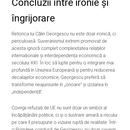
Concluzii între ironie și
îngrijorare
Retorica lui Călin Georgescu nu este doar ironică, ci
periculoasă. Suveranismul extrem promovat de
acesta ignoră complet complexitatea relațiilor
internaționale și interdependența economică a
secolului XXI. În loc să lupte pentru o integrare mai
profundă în Uniunea Europeană și pentru reducerea
decalajelor economice, Georgescu preferă să
transforme neajunsurile în „onoare” și izolarea în
„independență”.
Covrigii refuzați de UE nu sunt doar un simbol al
încăpățânării politice, ci și o ilustrare amară a riscului
pe care îl presupune o viziune ruptă de realitate. Într-
o Românie condusă de Georgescu, nu doar covrigii