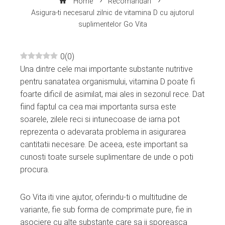
Home
Recomandari
Asigura-ti necesarul zilnic de vitamina D cu ajutorul
suplimentelor Go Vita
0
(
0
)
Una dintre cele mai importante substante nutritive
ebook
pentru sanatatea organismului, vitamina D poate fi
foarte dificil de asimilat, mai ales in sezonul rece. Dat
ter
fiind faptul ca cea mai importanta sursa este
soarele, zilele reci si intunecoase de iarna pot
edIn
reprezenta o adevarata problema in asigurarea
cantitatii necesare. De aceea, este important sa
erest
cunosti toate sursele suplimentare de unde o poti
procura.
mbleupon
Go Vita iti vine ajutor, oferindu-ti o multitudine de
variante, fie sub forma de comprimate pure, fie in
l
asociere cu alte substante care sa ii sporeasca