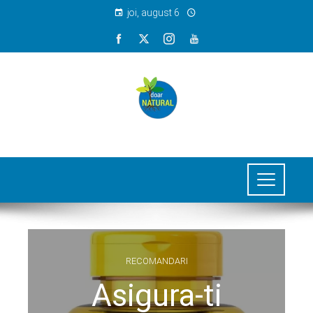
joi, august 6
RECOMANDARI
Asigura-ti