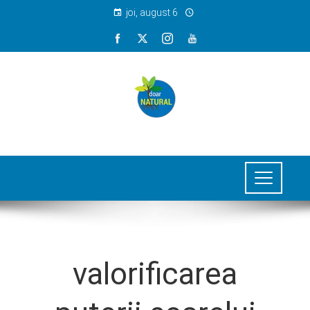
joi, august 6
valorificarea