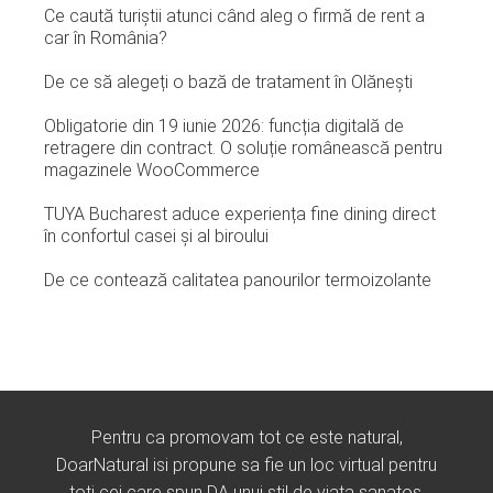
Ce caută turiștii atunci când aleg o firmă de rent a
car în România?
De ce să alegeți o bază de tratament în Olănești
Obligatorie din 19 iunie 2026: funcția digitală de
retragere din contract. O soluție românească pentru
magazinele WooCommerce
TUYA Bucharest aduce experiența fine dining direct
în confortul casei și al biroului
De ce contează calitatea panourilor termoizolante
Pentru ca promovam tot ce este natural,
DoarNatural isi propune sa fie un loc virtual pentru
toti cei care spun DA unui stil de viata sanatos.