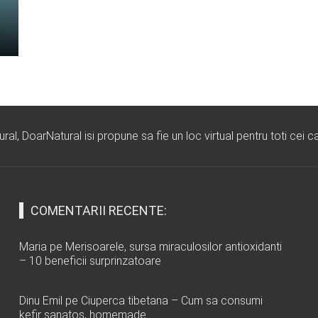
l, DoarNatural isi propune sa fie un loc virtual pentru toti cei ca
COMENTARII RECENTE:
Maria
pe
Merisoarele, sursa miraculosilor antioxidanti
– 10 beneficii surprinzatoare
Dinu Emil
pe
Ciuperca tibetana – Cum sa consumi
kefir sanatos, homemade