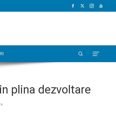
RI
in plina dezvoltare
re