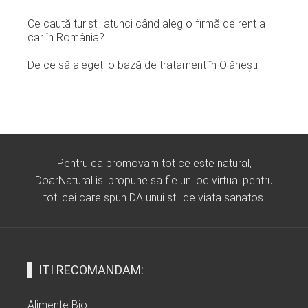
Ce caută turiștii atunci când aleg o firmă de rent a
car în România?
De ce să alegeți o bază de tratament în Olănești
Pentru ca promovam tot ce este natural,
DoarNatural isi propune sa fie un loc virtual pentru
toti cei care spun DA unui stil de viata sanatos.
ITI RECOMANDAM:
Alimente Bio