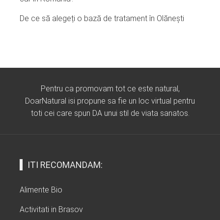
De ce să alegeți o bază de tratament în Olănești
Pentru ca promovam tot ce este natural,
DoarNatural isi propune sa fie un loc virtual pentru
toti cei care spun DA unui stil de viata sanatos.
ITI RECOMANDAM:
Alimente Bio
Activitati in Brasov