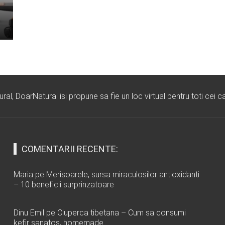
l, DoarNatural isi propune sa fie un loc virtual pentru toti cei ca
COMENTARII RECENTE:
Maria
pe
Merisoarele, sursa miraculosilor antioxidanti
– 10 beneficii surprinzatoare
Dinu Emil
pe
Ciuperca tibetana – Cum sa consumi
kefir sanatos, homemade