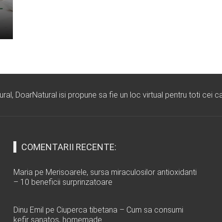
l, DoarNatural isi propune sa fie un loc virtual pentru toti cei ca
COMENTARII RECENTE:
Maria
pe
Merisoarele, sursa miraculosilor antioxidanti
– 10 beneficii surprinzatoare
Dinu Emil
pe
Ciuperca tibetana – Cum sa consumi
kefir sanatos, homemade