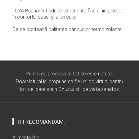
TUYA Bucharest aduce experiența fine dining direct
în confortul casei și al biroului
De ce contează calitatea panourilor termoizolante
Pentru ca promovam tot ce este natural,
DoarNatural isi propune sa fie un loc virtual pentru
toti cei care spun DA unui stil de viata sanatos.
ITI RECOMANDAM:
Alimente Bio