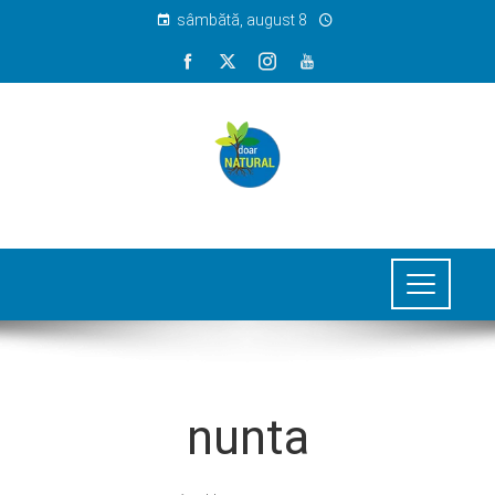
sâmbătă, august 8
nunta