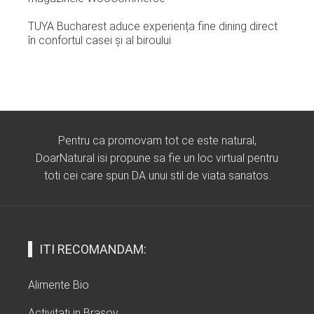
TUYA Bucharest aduce experiența fine dining direct
în confortul casei și al biroului
Pentru ca promovam tot ce este natural,
DoarNatural isi propune sa fie un loc virtual pentru
toti cei care spun DA unui stil de viata sanatos.
ITI RECOMANDAM:
Alimente Bio
Activitati in Brasov