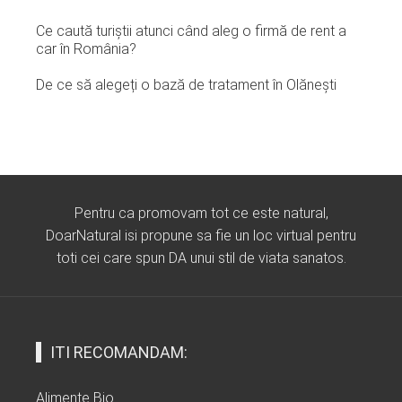
Ce caută turiștii atunci când aleg o firmă de rent a
car în România?
De ce să alegeți o bază de tratament în Olănești
Pentru ca promovam tot ce este natural,
DoarNatural isi propune sa fie un loc virtual pentru
toti cei care spun DA unui stil de viata sanatos.
ITI RECOMANDAM:
Alimente Bio