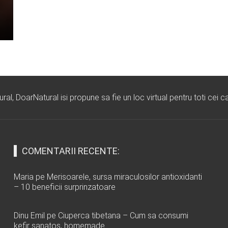
l, DoarNatural isi propune sa fie un loc virtual pentru toti cei ca
COMENTARII RECENTE:
Maria
pe
Merisoarele, sursa miraculosilor antioxidanti
– 10 beneficii surprinzatoare
Dinu Emil
pe
Ciuperca tibetana – Cum sa consumi
kefir sanatos, homemade