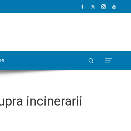
RI
upra incinerarii