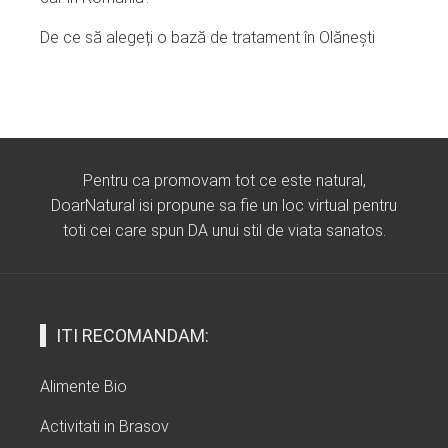
De ce să alegeți o bază de tratament în Olănești
Pentru ca promovam tot ce este natural,
DoarNatural isi propune sa fie un loc virtual pentru
toti cei care spun DA unui stil de viata sanatos.
ITI RECOMANDAM:
Alimente Bio
Activitati in Brasov