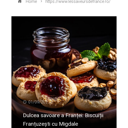
Home
https://www.lessaveursdefrance.ro/
01/09/2023
Dulcea savoare a Franței: Biscuiții
Franțuzești cu Migdale