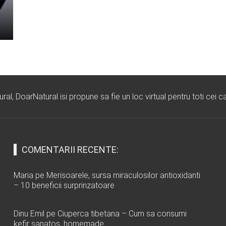
l, DoarNatural isi propune sa fie un loc virtual pentru toti cei ca
COMENTARII RECENTE:
Maria
pe
Merisoarele, sursa miraculosilor antioxidanti
– 10 beneficii surprinzatoare
Dinu Emil
pe
Ciuperca tibetana – Cum sa consumi
kefir sanatos, homemade