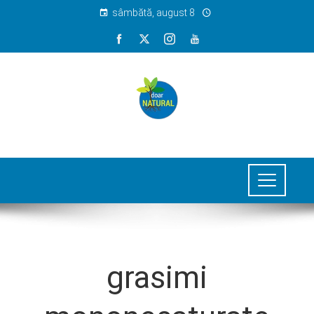
sâmbătă, august 8
grasimi