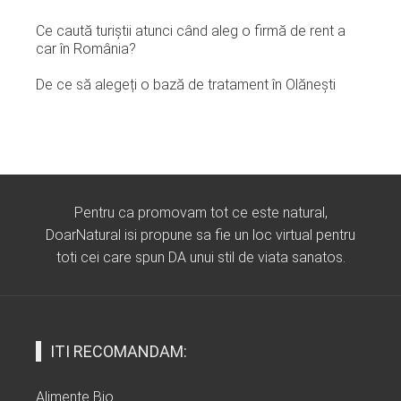
Ce caută turiștii atunci când aleg o firmă de rent a
car în România?
De ce să alegeți o bază de tratament în Olănești
Pentru ca promovam tot ce este natural,
DoarNatural isi propune sa fie un loc virtual pentru
toti cei care spun DA unui stil de viata sanatos.
ITI RECOMANDAM:
Alimente Bio