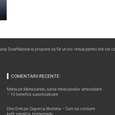
l, DoarNatural isi propune sa fie un loc virtual pentru toti cei ca
COMENTARII RECENTE:
Maria
pe
Merisoarele, sursa miraculosilor antioxidanti
– 10 beneficii surprinzatoare
Dinu Emil
pe
Ciuperca tibetana – Cum sa consumi
kefir sanatos, homemade