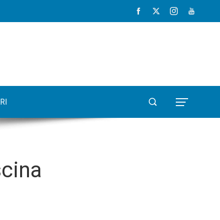
RI
scina