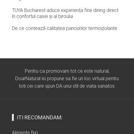
TUYA Bucharest aduce experiența fine dining direct
în confortul casei și al biroului
De ce contează calitatea panourilor termoizolante
Pentru ca promovam tot ce este natural,
DoarNatural isi propune sa fie un loc virtual pentru
toti cei care spun DA unui stil de viata sanatos.
ITI RECOMANDAM:
Alimente Bio