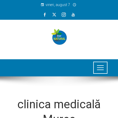
vineri, august 7
clinica medicală