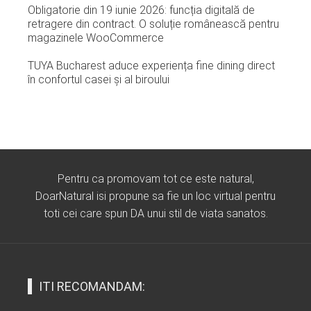
Obligatorie din 19 iunie 2026: funcția digitală de
retragere din contract. O soluție românească pentru
magazinele WooCommerce
TUYA Bucharest aduce experiența fine dining direct
în confortul casei și al biroului
Pentru ca promovam tot ce este natural,
DoarNatural isi propune sa fie un loc virtual pentru
toti cei care spun DA unui stil de viata sanatos.
ITI RECOMANDAM: