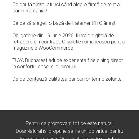
Ce caută turiștii atunci când aleg o firmă de rent a
car în România?
De ce să alegeți o bază de tratament în Olănești
Obligatorie din 19 iunie 2026: funcția digitală de
retragere din contract. O soluție românească pentru
magazinele WooCommerce
TUYA Bucharest aduce experiența fine dining direct
în confortul casei și al biroului
De ce contează calitatea panourilor termoizolante
Pentru ca promovam tot ce este natural,
DoarNatural isi propune sa fie un loc virtual pentru
toti cei care spun DA unui stil de viata sanatos.