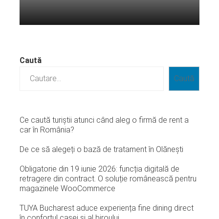
Citeste mai departe...
Caută
Caută
Ce caută turiștii atunci când aleg o firmă de rent a
car în România?
De ce să alegeți o bază de tratament în Olănești
Obligatorie din 19 iunie 2026: funcția digitală de
retragere din contract. O soluție românească pentru
magazinele WooCommerce
TUYA Bucharest aduce experiența fine dining direct
în confortul casei și al biroului