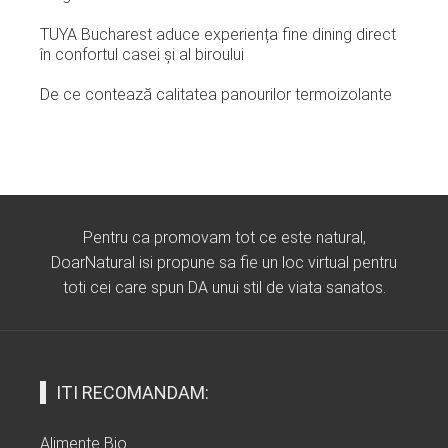
TUYA Bucharest aduce experiența fine dining direct
în confortul casei și al biroului
De ce contează calitatea panourilor termoizolante
Pentru ca promovam tot ce este natural,
DoarNatural isi propune sa fie un loc virtual pentru
toti cei care spun DA unui stil de viata sanatos.
ITI RECOMANDAM:
Alimente Bio