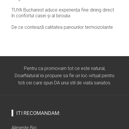
TUYA Bucharest aduce experiența fine dining direct
în confortul casei și al biroului
De ce contează calitatea panourilor termoizolante
Pentru ca promovam tot ce este natural,
DoarNatural isi propune sa fie un loc virtual pentru
toti cei care spun DA unui stil de viata sanatos.
ITI RECOMANDAM:
Alimente Bio