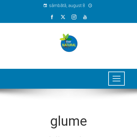
sâmbătă, august 8
glume