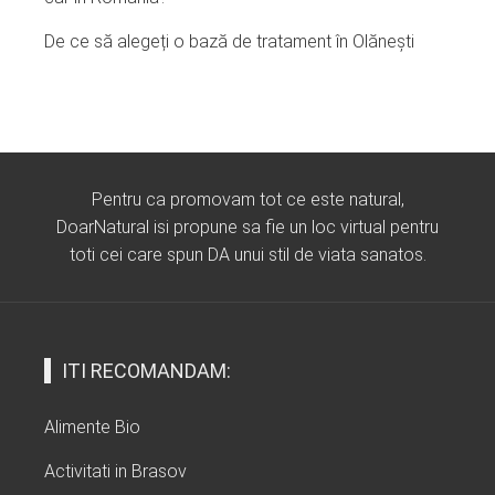
De ce să alegeți o bază de tratament în Olănești
Pentru ca promovam tot ce este natural,
DoarNatural isi propune sa fie un loc virtual pentru
toti cei care spun DA unui stil de viata sanatos.
ITI RECOMANDAM:
Alimente Bio
Activitati in Brasov