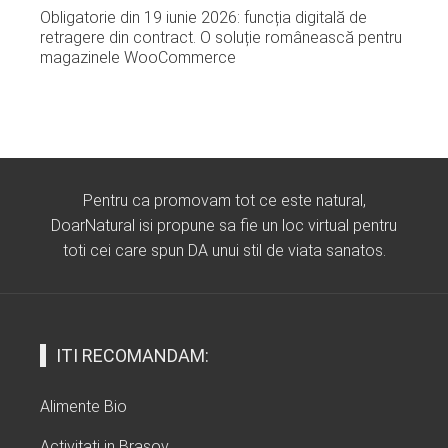
Obligatorie din 19 iunie 2026: funcția digitală de
retragere din contract. O soluție românească pentru
magazinele WooCommerce
Pentru ca promovam tot ce este natural,
DoarNatural isi propune sa fie un loc virtual pentru
toti cei care spun DA unui stil de viata sanatos.
ITI RECOMANDAM:
Alimente Bio
Activitati in Brasov