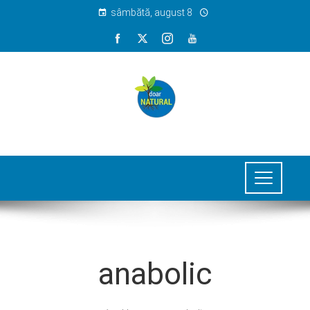
sâmbătă, august 8
anabolic